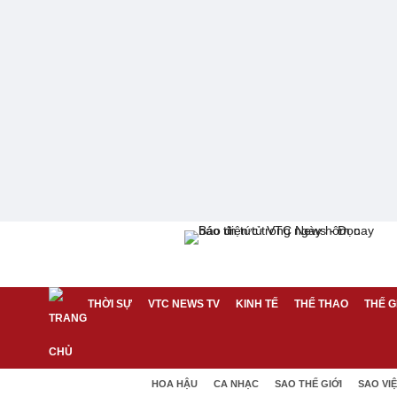
THỜI SỰ
VTC NEWS TV
KINH TẾ
THỂ THAO
THẾ G
HOA HẬU
CA NHẠC
SAO THẾ GIỚI
SAO VI