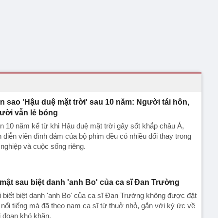
n sao 'Hậu duệ mặt trời' sau 10 năm: Người tái hôn,
ười vẫn lẻ bóng
n 10 năm kể từ khi Hậu duệ mặt trời gây sốt khắp châu Á,
 diễn viên đình đám của bộ phim đều có nhiều đổi thay trong
nghiệp và cuộc sống riêng.
 mật sau biệt danh 'anh Bo' của ca sĩ Đan Trường
ai biết biệt danh 'anh Bo' của ca sĩ Đan Trường không được đặt
 nổi tiếng mà đã theo nam ca sĩ từ thuở nhỏ, gắn với ký ức về
i đoạn khó khăn.