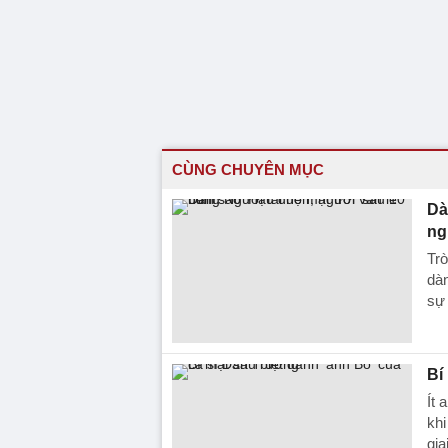
CÙNG CHUYÊN MỤC
Dà
ng
Trò
dàn
sự 
Bí
Ít 
khi
gia