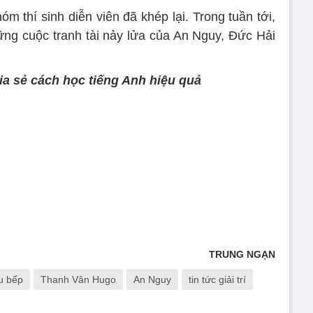
m thí sinh diễn viên đã khép lại. Trong tuần tới,
ững cuộc tranh tài nảy lửa của An Nguy, Đức Hải
ia sẻ cách học tiếng Anh hiệu quả
TRUNG NGẠN
u bếp
Thanh Vân Hugo
An Nguy
tin tức giải trí