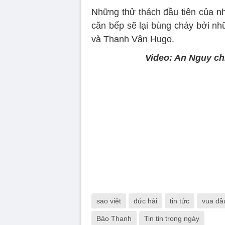
Những thử thách đầu tiên của nhó
căn bếp sẽ lại bùng cháy bởi nh
và Thanh Vân Hugo.
Video: An Nguy ch
sao việt
đức hải
tin tức
vua đầ
Bảo Thanh
Tin tin trong ngày