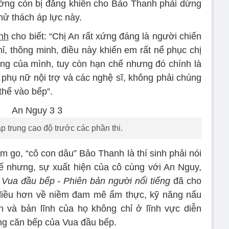
ờng còn bị đắng khiến cho Bảo Thanh phải dừng
hử thách áp lực này.
nh
cho biết: “Chị An rất xứng đáng là người chiến
mỉ, thông minh, điều này khiến em rất nể phục chị
ng của mình, tuy còn hạn chế nhưng đó chính là
hụ nữ nội trợ và các nghệ sĩ, không phải chúng
 thể vào bếp”.
p trung cao độ trước các phần thi.
m go, “cô con dâu” Bảo Thanh là thí sinh phải nói
hế nhưng, sự xuất hiện của cô cùng với An Nguy,
g
Vua đầu bếp - Phiên bản người nổi tiếng
đã cho
 điều hơn về niềm đam mê ẩm thực, kỹ năng nấu
 và bản lĩnh của họ không chỉ ở lĩnh vực diễn
ng căn bếp của Vua đầu bếp.