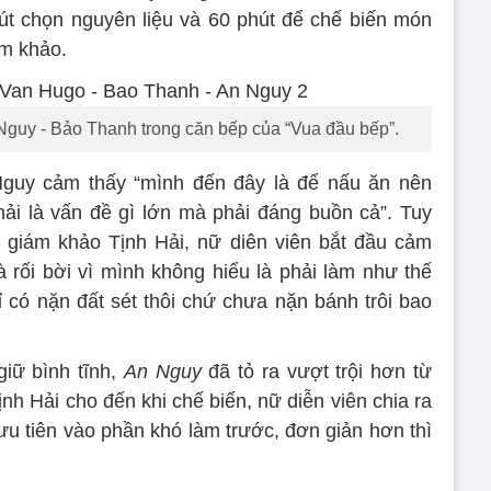
phút chọn nguyên liệu và 60 phút để chế biến món
ám khảo.
guy - Bảo Thanh trong căn bếp của “Vua đầu bếp”.
Nguy cảm thấy “mình đến đây là để nấu ăn nên
ải là vấn đề gì lớn mà phải đáng buồn cả”. Tuy
 giám khảo Tịnh Hải, nữ diên viên bắt đầu cảm
à rối bời vì mình không hiểu là phải làm như thế
ỉ có nặn đất sét thôi chứ chưa nặn bánh trôi bao
iữ bình tĩnh,
An Nguy
đã tỏ ra vượt trội hơn từ
nh Hải cho đến khi chế biến, nữ diễn viên chia ra
ưu tiên vào phần khó làm trước, đơn giản hơn thì