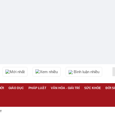
Mới nhất
Xem nhiều
Bình luận nhiều
IỚI
GIÁO DỤC
PHÁP LUẬT
VĂN HÓA - GIẢI TRÍ
SỨC KHỎE
ĐỜI S
ỆT