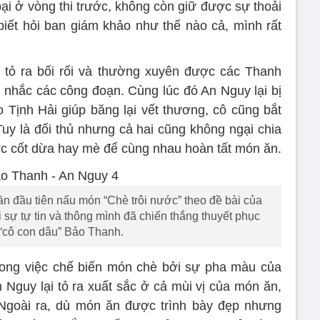
bại ở vòng thi trước, không còn giữ được sự thoải
 biết hỏi ban giám khảo như thế nào cả, mình rất
i tỏ ra bối rối và thường xuyên được các Thanh
nhắc các công đoạn. Cùng lúc đó An Nguy lại bị
 Tịnh Hải giúp băng lại vết thương, cô cũng bắt
Tuy là đối thủ nhưng cả hai cũng không ngại chia
c cốt dừa hay mè để cùng nhau hoàn tất món ăn.
 lần đầu tiên nấu món “Chè trôi nước” theo đề bài của
sự tự tin và thông mình đã chiến thắng thuyết phục
 “cô con dâu” Bảo Thanh.
ong việc chế biến món chè bởi sự pha màu của
 Nguy lại tỏ ra xuất sắc ở cả mùi vị của món ăn,
 Ngoài ra, dù món ăn được trình bày đẹp nhưng