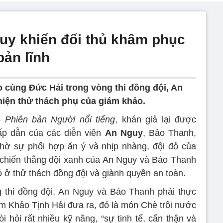
uy khiến đối thủ khâm phục
bản lĩnh
 cùng Đức Hải trong vòng thi đồng đội, An
iện thử thách phụ của giám khảo.
 Phiên bản Người nổi tiếng
, khán giả lại được
ấp dẫn của các diễn viên
An Nguy
, Bảo Thanh,
ờ sự phối hợp ăn ý và nhịp nhàng, đội đỏ của
chiến thắng đội xanh của An Nguy và Bảo Thanh
ỏ ở thử thách đồng đội và giành quyền an toàn.
g thi đồng đội, An Nguy và Bảo Thanh phải thực
ám Khảo Tịnh Hải đưa ra, đó là món Chè trôi nước
 hỏi rất nhiều kỹ năng, “sự tinh tế, cẩn thận và