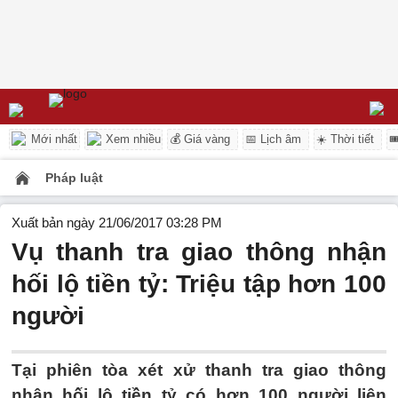
Mới nhất
Xem nhiều
💰 Giá vàng
📅 Lịch âm
☀️ Thời tiết

Pháp luật
Xuất bản ngày 21/06/2017 03:28 PM
Vụ thanh tra giao thông nhận
hối lộ tiền tỷ: Triệu tập hơn 100
người
Tại phiên tòa xét xử thanh tra giao thông
nhận hối lộ tiền tỷ có hơn 100 người liên