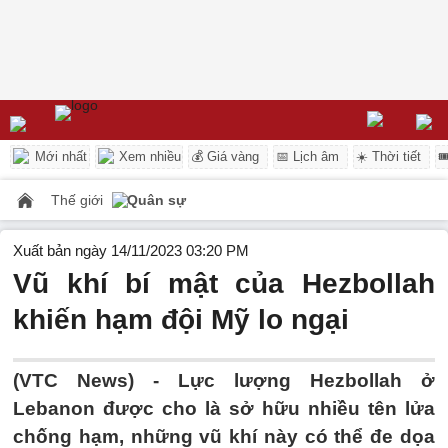
Mới nhất
Xem nhiều
💰 Giá vàng
📅 Lịch âm
☀️ Thời tiết

Thế giới
Quân sự
Xuất bản ngày 14/11/2023 03:20 PM
Vũ khí bí mật của Hezbollah
khiến hạm đội Mỹ lo ngại
(VTC News) -
Lực lượng Hezbollah ở
Lebanon được cho là sở hữu nhiều tên lửa
chống hạm, những vũ khí này có thể đe dọa