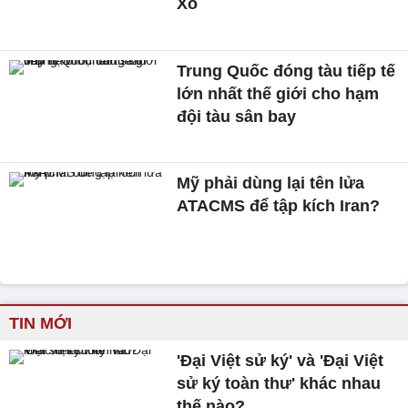
Xô
Trung Quốc đóng tàu tiếp tế
lớn nhất thế giới cho hạm
đội tàu sân bay
Mỹ phải dùng lại tên lửa
ATACMS để tập kích Iran?
TIN MỚI
'Đại Việt sử ký' và 'Đại Việt
sử ký toàn thư' khác nhau
thế nào?