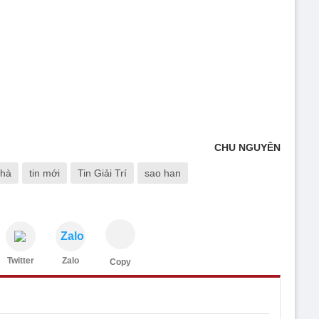
CHU NGUYÊN
 hà
tin mới
Tin Giải Trí
sao han
Zalo
Twitter
Zalo
Copy