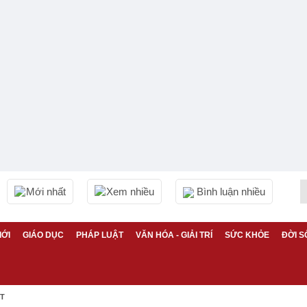
Mới nhất
Xem nhiều
Bình luận nhiều
IỚI
GIÁO DỤC
PHÁP LUẬT
VĂN HÓA - GIẢI TRÍ
SỨC KHỎE
ĐỜI S
ỆT