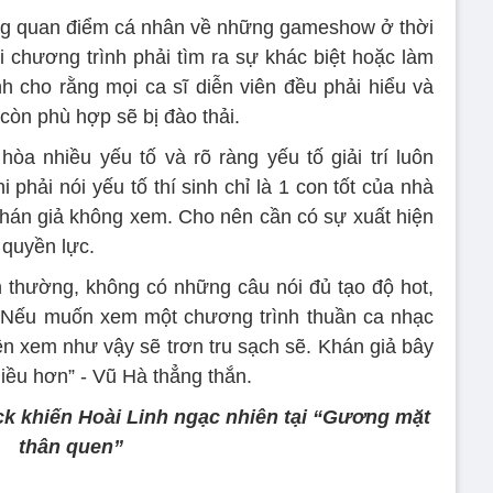
ng quan điểm cá nhân về những gameshow ở thời
i chương trình phải tìm ra sự khác biệt hoặc làm
h cho rằng mọi ca sĩ diễn viên đều phải hiểu và
 còn phù hợp sẽ bị đào thải.
òa nhiều yếu tố và rõ ràng yếu tố giải trí luôn
i phải nói yếu tố thí sinh chỉ là 1 con tốt của nhà
ì khán giả không xem. Cho nên cần có sự xuất hiện
 quyền lực.
 thường, không có những câu nói đủ tạo độ hot,
. Nếu muốn xem một chương trình thuần ca nhạc
n xem như vậy sẽ trơn tru sạch sẽ. Khán giả bây
hiều hơn” - Vũ Hà thẳng thắn.
ck khiến Hoài Linh ngạc nhiên tại “Gương mặt
thân quen”