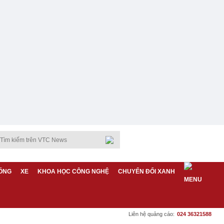
ỐNG
XE
KHOA HỌC CÔNG NGHỆ
CHUYỂN ĐỔI XANH
Liên hệ quảng cáo:
024 36321588