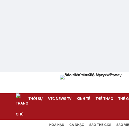
THỜI SỰ
VTC NEWS TV
KINH TẾ
THỂ THAO
THẾ G
HOA HẬU
CA NHẠC
SAO THẾ GIỚI
SAO VI