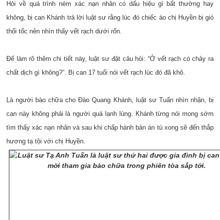
Hỏi về quá trình ném xác nạn nhân có dấu hiệu gì bất thường hay
không, bị can Khánh trả lời luật sư rằng lúc đó chiếc áo chị Huyền bị gió
thổi tốc nên nhìn thấy vết rạch dưới rốn.
Để làm rõ thêm chi tiết này, luật sư đặt câu hỏi: “Ở vết rạch có chảy ra
chất dịch gì không?”. Bị can 17 tuổi nói vết rạch lúc đó đã khô.
Là người bào chữa cho Đào Quang Khánh, luật sư Tuấn nhìn nhận, bị
can này không phải là người quá lạnh lùng. Khánh từng nói mong sớm
tìm thấy xác nạn nhân và sau khi chấp hành bản án tù xong sẽ đến thắp
hương tạ tội với chị Huyền.