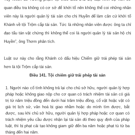
quan điều tra không có cơ sở để khởi tố nên không thể coi những nhân
viên này là người quản lý tài sản cho chị Huyền để làm căn cứ khởi tố
Khánh về tội Trộm cắp tài sản. Tức là những nhân viên được ông ta chỉ
đạo tẩu tán vật chứng thì không thể coi là người quản lý tài sản hộ chị
Huyền”, ông Thơm phân tích.
Luật sư này cho rằng Khánh có dấu hiệu Chiếm giữ trái phép tài sản
hơn là tội Trộm cắp tài sản.
Điều 141. Tội chiếm giữ trái phép tài sản
1. Người nào cố tình không trả lại cho chủ sở hữu, người quản lý hợp
pháp hoặc không giao nộp cho cơ quan có trách nhiệm tài sản có giá
trị từ năm triệu đồng đến dưới hai trăm triệu đồng, cổ vật hoặc vật có
giá trị lịch sử, văn hoá bị giao nhầm hoặc do mình tìm được, bắt
được, sau khi chủ sở hữu, người quản lý hợp pháp hoặc cơ quan có
trách nhiệm yêu cầu được nhận lại tài sản đó theo quy định của pháp
luật, thì bị phạt cải tạo không giam giữ đến ba năm hoặc phạt tù từ ba
tháng đến hai năm.