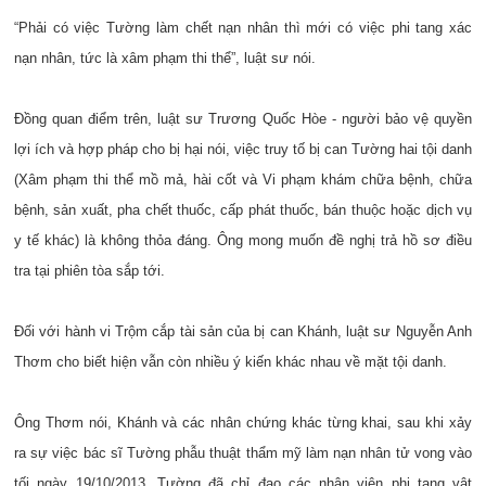
“Phải có việc Tường làm chết nạn nhân thì mới có việc phi tang xác
nạn nhân, tức là xâm phạm thi thể”, luật sư nói.
Đồng quan điểm trên, luật sư Trương Quốc Hòe - người bảo vệ quyền
lợi ích và hợp pháp cho bị hại nói, việc truy tố bị can Tường hai tội danh
(Xâm phạm thi thể mồ mả, hài cốt và Vi phạm khám chữa bệnh, chữa
bệnh, sản xuất, pha chết thuốc, cấp phát thuốc, bán thuộc hoặc dịch vụ
y tế khác) là không thỏa đáng. Ông mong muốn đề nghị trả hồ sơ điều
tra tại phiên tòa sắp tới.
Đối với hành vi Trộm cắp tài sản của bị can Khánh, luật sư Nguyễn Anh
Thơm cho biết hiện vẫn còn nhiều ý kiến khác nhau về mặt tội danh.
Ông Thơm nói, Khánh và các nhân chứng khác từng khai, sau khi xảy
ra sự việc bác sĩ Tường phẫu thuật thẩm mỹ làm nạn nhân tử vong vào
tối ngày 19/10/2013, Tường đã chỉ đạo các nhân viên phi tang vật