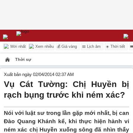
Mới nhất
Xem nhiều
💰 Giá vàng
📅 Lịch âm
☀️ Thời tiết

Thời sự
Xuất bản ngày 02/04/2014 02:37 AM
Vụ Cát Tường: Chị Huyền bị
rạch bụng trước khi ném xác?
Nói với luật sư trong lần gặp mới nhất, bị can
Đào Quang Khánh kể, khi thực hiện hành vi
ném xác chị Huyền xuống sông đã nhìn thấy