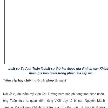
Luật sư Tạ Anh Tuấn là luật sư thứ hai được gia đình bị can Khá
tham gia bào chữa trong phiên tòa sắp tới.
Trộm cắp hay chiếm giữ trái phép tài sản?
Nói về vụ án thẩm mỹ viện Cát Tường ném xác phi tang xác bệnh nhân,
ông Tuấn đưa ra quan điểm rằng VKS truy tố bị can Nguyễn Mạnh
Tường, Đào Quang Khánh tội Xâm phạm thi thể, mồ mả, hài cốt là vừa