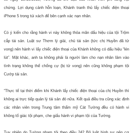
chứng. Lợi dụng cảnh hỗn loạn, Khánh tranh thủ lấy chiếc điện thoại
iPhone 5 trong túi xách để bên cạnh xác nạn nhân.
Có ý kiến cho rằng hành vi này không thỏa mãn dấu hiệu của tội Trộm
cắp tài sản. Luật sư Thơm lý giải, chủ tài sản (tức chị Huyền đã tử
vong) nên hành vi lấy chiếc điện thoại của Khánh không có dấu hiệu “lén
lút”. Mặt khác, anh ta không phải là người làm cho nạn nhân lâm vào
tình trạng không thể chống cự (bị tử vong) nên cũng không phạm tội
Cướp tài sản.
“Thực tế tại thời điểm khi Khánh lấy chiếc điện thoại của chị Huyền thì
không ai trực tiếp quản lý tài sản đó nữa. Kết quả điều tra cũng xác định
các nhân viên trong Trung tâm thẩm mỹ Cát Tường đều có hành vi
không tố giác tội phạm, che giấu hành vi phạm tội của Tường.
Tuy nhiên do Tường phạm tội theo điều 242 Bộ luật hình sự nên cơ