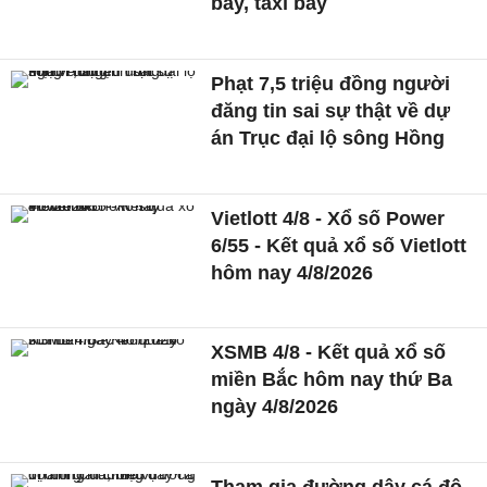
bay, taxi bay
Phạt 7,5 triệu đồng người
đăng tin sai sự thật về dự
án Trục đại lộ sông Hồng
Vietlott 4/8 - Xổ số Power
6/55 - Kết quả xổ số Vietlott
hôm nay 4/8/2026
XSMB 4/8 - Kết quả xổ số
miền Bắc hôm nay thứ Ba
ngày 4/8/2026