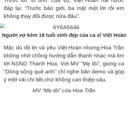
Trước lời “tỏ tình” của vợ, Việt Hoàn hài hước
đáp lại: “Trước báo giới, ba mặt một lời rồi em
không thay đổi được nữa đâu”.
Người vợ kém 18 tuổi xinh đẹp của ca sĩ Việt Hoàn
Mặc dù rất tin và yêu Việt Hoàn nhưng Hoa Trần
không nhờ chồng hướng dẫn thanh nhạc mà tìm
tới NSND Thanh Hoa. Với MV “Mẹ tôi”, giọng ca
“Dòng sông quê anh” chỉ nghe bản demo và góp
ý một vài chi tiết chứ không can thiệp sâu.
MV “Mẹ tôi” của Hoa Trần