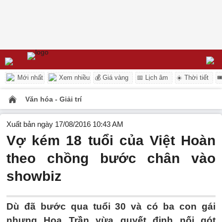
Mới nhất
Xem nhiều
💰 Giá vàng
📅 Lịch âm
☀️ Thời tiết

Văn hóa - Giải trí
Xuất bản ngày 17/08/2016 10:43 AM
Vợ kém 18 tuổi của Việt Hoàn
theo chồng bước chân vào
showbiz
Dù đã bước qua tuổi 30 và có ba con gái
nhưng Hoa Trần vừa quyết định nối gót