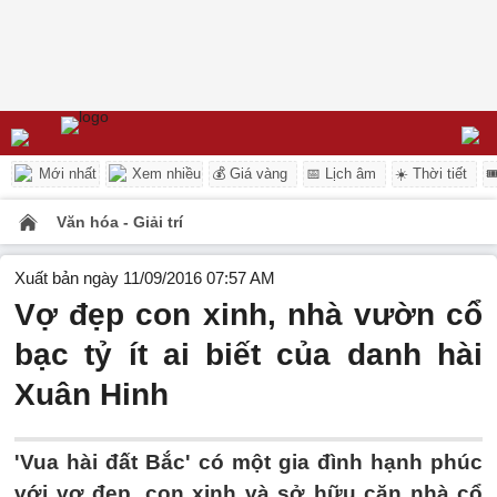
Mới nhất
Xem nhiều
💰 Giá vàng
📅 Lịch âm
☀️ Thời tiết

Văn hóa - Giải trí
Xuất bản ngày 11/09/2016 07:57 AM
Vợ đẹp con xinh, nhà vườn cổ
bạc tỷ ít ai biết của danh hài
Xuân Hinh
'Vua hài đất Bắc' có một gia đình hạnh phúc
với vợ đẹp, con xinh và sở hữu căn nhà cổ