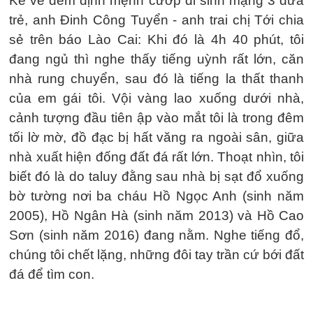
Kể về đêm định mệnh cướp đi sinh mạng 3 đứa
trẻ, anh Đinh Công Tuyển - anh trai chị Tới chia
sẻ trên báo Lào Cai: Khi đó là 4h 40 phút, tôi
đang ngủ thì nghe thấy tiếng uỳnh rất lớn, căn
nhà rung chuyển, sau đó là tiếng la thất thanh
của em gái tôi. Vội vàng lao xuống dưới nhà,
cảnh tượng đầu tiên ập vào mắt tôi là trong đêm
tối lờ mờ, đồ đạc bị hất văng ra ngoài sân, giữa
nhà xuất hiện đống đất đá rất lớn. Thoạt nhìn, tôi
biết đó là do taluy đằng sau nhà bị sạt đổ xuống
bờ tường nơi ba cháu Hồ Ngọc Anh (sinh năm
2005), Hồ Ngân Hà (sinh năm 2013) và Hồ Cao
Sơn (sinh năm 2016) đang nằm. Nghe tiếng đổ,
chúng tôi chết lặng, những đôi tay trần cứ bới đất
đá để tìm con.