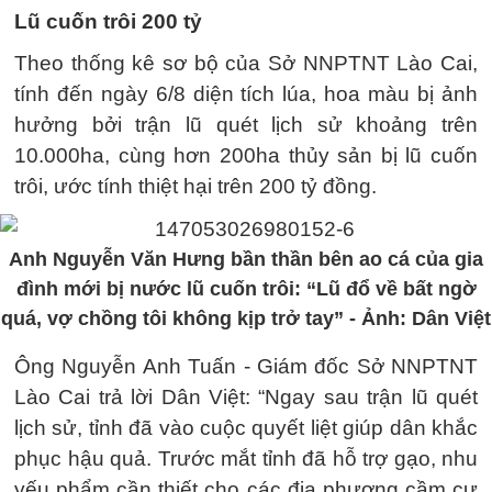
Lũ cuốn trôi 200 tỷ
Theo thống kê sơ bộ của Sở NNPTNT Lào Cai,
tính đến ngày 6/8 diện tích lúa, hoa màu bị ảnh
hưởng bởi trận lũ quét lịch sử khoảng trên
10.000ha, cùng hơn 200ha thủy sản bị lũ cuốn
trôi, ước tính thiệt hại trên 200 tỷ đồng.
Anh Nguyễn Văn Hưng bần thần bên ao cá của gia
đình mới bị nước lũ cuốn trôi: “Lũ đổ về bất ngờ
quá, vợ chồng tôi không kịp trở tay” - Ảnh: Dân Việt
Ông Nguyễn Anh Tuấn - Giám đốc Sở NNPTNT
Lào Cai trả lời Dân Việt: “Ngay sau trận lũ quét
lịch sử, tỉnh đã vào cuộc quyết liệt giúp dân khắc
phục hậu quả. Trước mắt tỉnh đã hỗ trợ gạo, nhu
yếu phẩm cần thiết cho các địa phương cầm cự