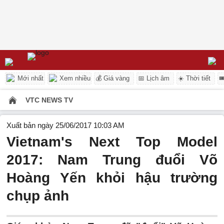
Mới nhất
Xem nhiều
💰 Giá vàng
📅 Lịch âm
☀️ Thời tiết

VTC NEWS TV
Xuất bản ngày 25/06/2017 10:03 AM
Vietnam's Next Top Model
2017: Nam Trung đuổi Võ
Hoàng Yến khỏi hậu trường
chụp ảnh