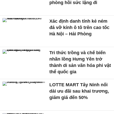
phòng hồi sức lặng đi
Xác định danh tính kẻ ném
đá vỡ kính ô tô trên cao tốc
Hà Nội – Hải Phòng
Tri thức trồng và chế biến
nhãn lồng Hưng Yên trở
thành di sản văn hóa phi vật
thể quốc gia
LOTTE MART Tây Ninh nối
dài ưu đãi sau khai trương,
giảm giá đến 50%