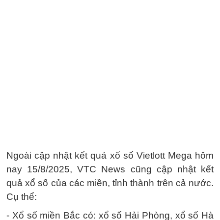
Ngoài cập nhật kết quả xổ số Vietlott Mega hôm
nay 15/8/2025, VTC News cũng cập nhật kết
quả xổ số của các miền, tỉnh thành trên cả nước.
Cụ thể:
- Xổ số miền Bắc có: xổ số Hải Phòng, xổ số Hà