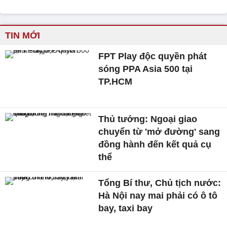
TIN MỚI
FPT Play độc quyền phát
sóng PPA Asia 500 tại
TP.HCM
Thủ tướng: Ngoại giao
chuyển từ 'mở đường' sang
đồng hành đến kết quả cụ
thể
Tổng Bí thư, Chủ tịch nước:
Hà Nội nay mai phải có ô tô
bay, taxi bay