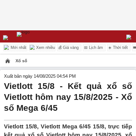
Mới nhất
Xem nhiều
💰 Giá vàng
📅 Lịch âm
☀️ Thời tiết

Xổ số
Xuất bản ngày 14/08/2025 04:54 PM
Vietlott 15/8 - Kết quả xổ số
Vietlott hôm nay 15/8/2025 - Xổ
số Mega 6/45
Vietlott 15/8, Vietlott Mega 6/45 15/8, trực tiếp
kết quả xổ số Vietlott hôm nay 15/8/2025, xổ