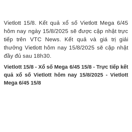
Vietlott 15/8. Kết quả xổ số Vietlott Mega 6/45
hôm nay ngày 15/8/2025 sẽ được cập nhật trực
tiếp trên VTC News. Kết quả và giá trị giải
thưởng Vietlott hôm nay 15/8/2025 sẽ cập nhật
đầy đủ sau 18h30.
Vietlott 15/8 - Xổ số Mega 6/45 15/8 - Trực tiếp kết
quả xổ số Vietlott hôm nay 15/8/2025 - Vietlott
Mega 6/45 15/8