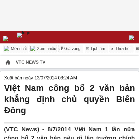
Mới nhất
Xem nhiều
💰 Giá vàng
📅 Lịch âm
☀️ Thời tiết

VTC NEWS TV
Xuất bản ngày 13/07/2014 08:24 AM
Việt Nam công bố 2 văn bản
khẳng định chủ quyền Biển
Đông
(VTC News) - 8/7/2014 Việt Nam 1 lần nữa
công bố 2 văn bản nêu rõ lập trường chính