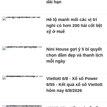
dài hạn
Hé lộ manh mối các vị trí
nghi có hơn 200 hài cốt liệt
sỹ ở Huế
Nini House gợi ý 5 bí quyết
chọn đầm đẹp và thanh lịch
mỗi ngày
Vietlott 6/8 - Xổ số Power
6/55 - Kết quả xổ số Vietlott
hôm nay 6/8/2026