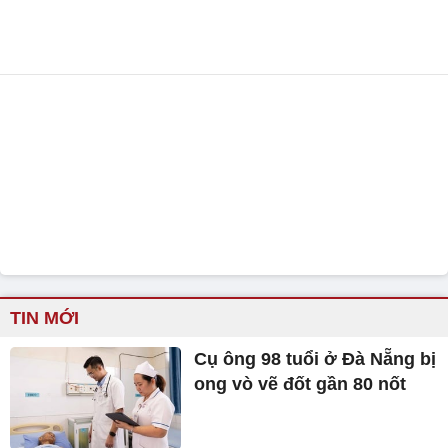
TIN MỚI
Cụ ông 98 tuổi ở Đà Nẵng bị
ong vò vẽ đốt gần 80 nốt