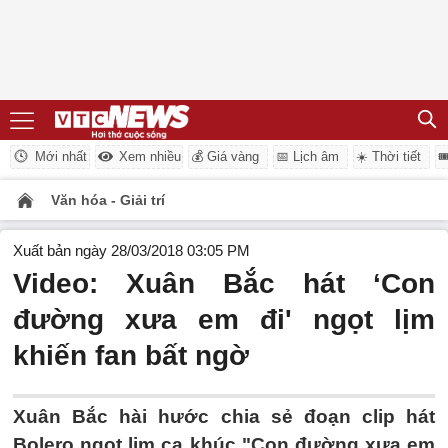
Mới nhất
Xem nhiều
💰 Giá vàng
📅 Lịch âm
☀️ Thời tiết

Văn hóa - Giải trí
Xuất bản ngày 28/03/2018 03:05 PM
Video: Xuân Bắc hát ‘Con
đường xưa em đi' ngọt lịm
khiến fan bất ngờ
Xuân Bắc hài hước chia sẻ đoạn clip hát
Bolero ngọt lịm ca khúc "Con đường xưa em