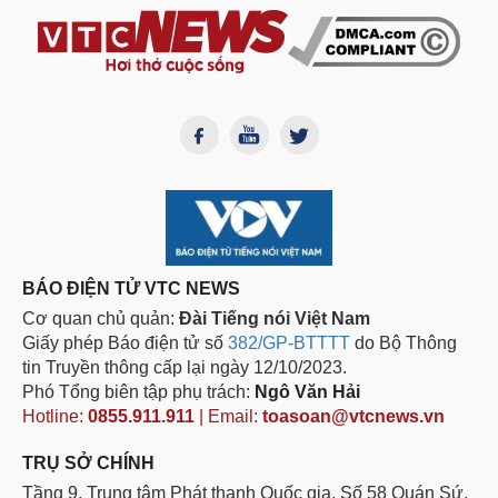
BÁO ĐIỆN TỬ VTC NEWS
Cơ quan chủ quản:
Đài Tiếng nói Việt Nam
Giấy phép Báo điện tử số
382/GP-BTTTT
do Bộ Thông
tin Truyền thông cấp lại ngày 12/10/2023.
Phó Tổng biên tập phụ trách:
Ngô Văn Hải
Hotline:
0855.911.911
| Email:
toasoan@vtcnews.vn
TRỤ SỞ CHÍNH
Tầng 9, Trung tâm Phát thanh Quốc gia, Số 58 Quán Sứ,