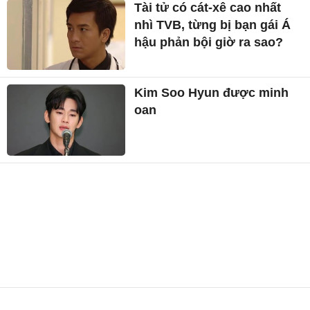
Tài tử có cát-xê cao nhất
nhì TVB, từng bị bạn gái Á
hậu phản bội giờ ra sao?
Kim Soo Hyun được minh
oan