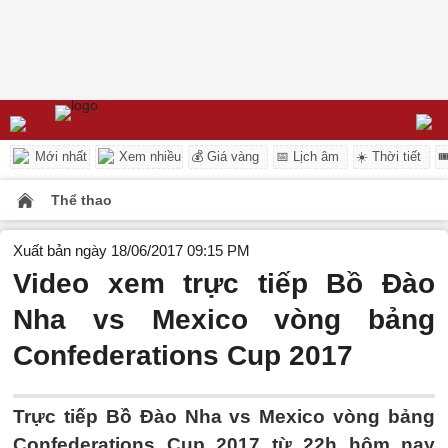
Mới nhất
Xem nhiều
💰 Giá vàng
📅 Lịch âm
☀️ Thời tiết

Thể thao
Xuất bản ngày 18/06/2017 09:15 PM
Video xem trực tiếp Bồ Đào
Nha vs Mexico vòng bảng
Confederations Cup 2017
Trực tiếp Bồ Đào Nha vs Mexico vòng bảng
Confederations Cup 2017 từ 22h hôm nay