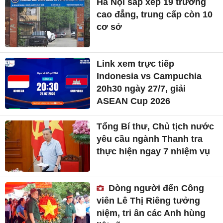
Hà Nội sắp xếp 19 trường
cao đẳng, trung cấp còn 10
cơ sở
Link xem trực tiếp
Indonesia vs Campuchia
20h30 ngày 27/7, giải
ASEAN Cup 2026
Tổng Bí thư, Chủ tịch nước
yêu cầu ngành Thanh tra
thực hiện ngay 7 nhiệm vụ
Dòng người đến Công
viên Lê Thị Riêng tưởng
niệm, tri ân các Anh hùng