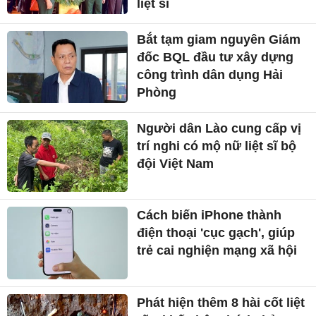
liệt sĩ
Bắt tạm giam nguyên Giám
đốc BQL đầu tư xây dựng
công trình dân dụng Hải
Phòng
Người dân Lào cung cấp vị
trí nghi có mộ nữ liệt sĩ bộ
đội Việt Nam
Cách biến iPhone thành
điện thoại 'cục gạch', giúp
trẻ cai nghiện mạng xã hội
Phát hiện thêm 8 hài cốt liệt