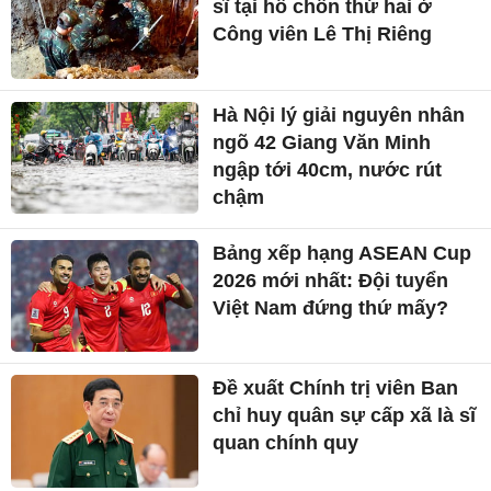
sĩ tại hố chôn thứ hai ở
Công viên Lê Thị Riêng
Hà Nội lý giải nguyên nhân
ngõ 42 Giang Văn Minh
ngập tới 40cm, nước rút
chậm
Bảng xếp hạng ASEAN Cup
2026 mới nhất: Đội tuyển
Việt Nam đứng thứ mấy?
Đề xuất Chính trị viên Ban
chỉ huy quân sự cấp xã là sĩ
quan chính quy