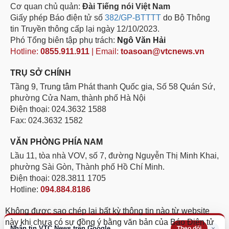
Cơ quan chủ quản:
Đài Tiếng nói Việt Nam
Giấy phép Báo điện tử số
382/GP-BTTTT
do Bộ Thông
tin Truyền thông cấp lại ngày 12/10/2023.
Phó Tổng biên tập phụ trách:
Ngô Văn Hải
Hotline:
0855.911.911
| Email:
toasoan@vtcnews.vn
TRỤ SỞ CHÍNH
Tầng 9, Trung tâm Phát thanh Quốc gia, Số 58 Quán Sứ,
phường Cửa Nam, thành phố Hà Nội
Điện thoại: 024.3632 1588
Fax: 024.3632 1582
VĂN PHÒNG PHÍA NAM
Lầu 11, tòa nhà VOV, số 7, đường Nguyễn Thị Minh Khai,
phường Sài Gòn, Thành phố Hồ Chí Minh.
Điện thoại: 028.3811 1705
Hotline:
094.884.8186
Không được sao chép lại bất kỳ thông tin nào từ website
này khi chưa có sự đồng ý bằng văn bản của Báo Điện tử
Nhận tin VTC News trên Google
×
Theo dõi