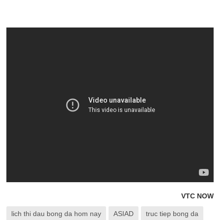
VTC NOW
lich thi dau bong da hom nay
ASIAD
truc tiep bong da