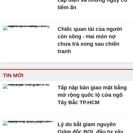
tiềm ẩn
Chiếc quan tài của người
còn sống - Hai món nợ
chưa trả xong sau chiến
tranh
TIN MỚI
Tấp nập bàn giao mặt bằng
mở rộng quốc lộ cửa ngõ
Tây Bắc TP.HCM
Lý do bắt giam nguyên
Giám đốc BQL đầu tư xây