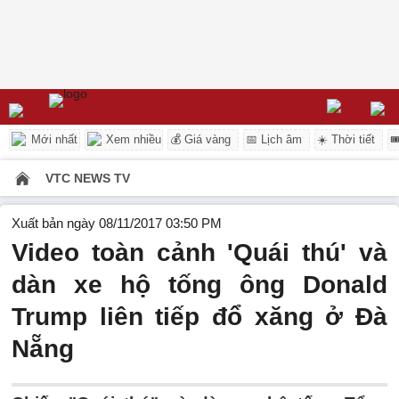
Mới nhất
Xem nhiều
💰 Giá vàng
📅 Lịch âm
☀️ Thời tiết

VTC NEWS TV
Xuất bản ngày 08/11/2017 03:50 PM
Video toàn cảnh 'Quái thú' và
dàn xe hộ tống ông Donald
Trump liên tiếp đổ xăng ở Đà
Nẵng