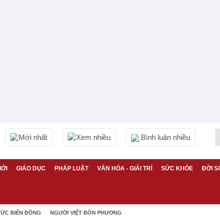
Mới nhất
Xem nhiều
Bình luận nhiều
IỚI
GIÁO DỤC
PHÁP LUẬT
VĂN HÓA - GIẢI TRÍ
SỨC KHỎE
ĐỜI S
TỨC BIỂN ĐÔNG
NGƯỜI VIỆT BỐN PHƯƠNG