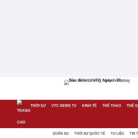
THỜI SỰ
VTC NEWS TV
KINH TẾ
THỂ THAO
THẾ G
QUÂN SỰ
THỜI SỰ QUỐC TẾ
TƯ LIỆU
TIN 