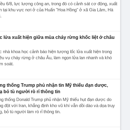
ều 6/8, lực lượng công an, trong đó có cảnh sát cơ động, xuất
n tại khu vực nơi ở của Huấn "Hoa Hồng" ở xã Gia Lâm, Hà
.
c lửa xuất hiện giữa mùa cháy rừng khốc liệt ở châu
u
 nhà khoa học cảnh báo hiện tượng lốc lửa xuất hiện trong
ều vụ cháy rừng ở châu Âu, làm ngọn lửa lan nhanh và khó
m soát.
ng thống Trump phủ nhận tin Mỹ thiếu đạn dược,
ạ bỏ tù người rò rỉ thông tin
ng thống Donald Trump phủ nhận Mỹ thiếu hụt đạn dược do
g đột với Iran, khẳng định kho vũ khí vẫn dồi dào và dọa truy
g, bỏ tù người làm rò rỉ thông tin.