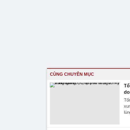
CÙNG CHUYÊN MỤC
Tổ
do
Tổ
xun
lùn