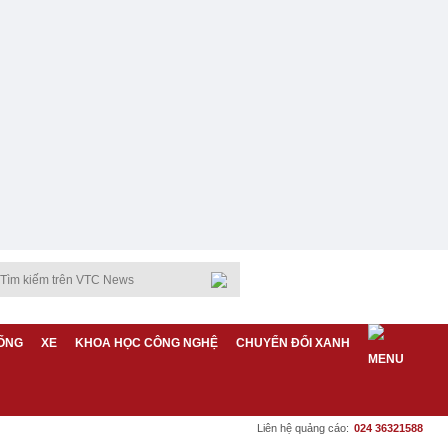
ỐNG
XE
KHOA HỌC CÔNG NGHỆ
CHUYỂN ĐỔI XANH
Liên hệ quảng cáo:
024 36321588