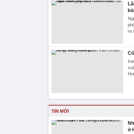
Lầ
bả
Ng
ph
ra 
Có
Ira
xuấ
Ho
TIN MỚI
Nh
ở 