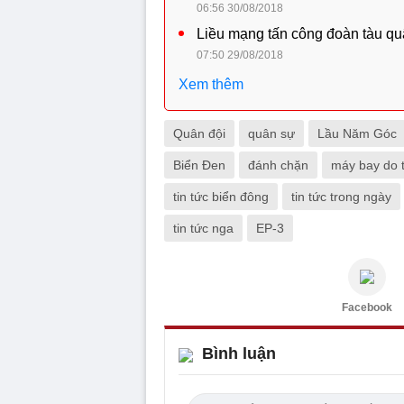
06:56 30/08/2018
Liều mạng tấn công đoàn tàu quâ
07:50 29/08/2018
Xem thêm
Quân đội
quân sự
Lầu Năm Góc
Biển Đen
đánh chặn
máy bay do 
tin tức biển đông
tin tức trong ngày
tin tức nga
EP-3
Facebook
Bình luận