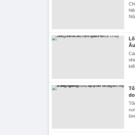
Chi
hiệ
Nội
Lố
Â
Các
nhi
kiể
Tổ
do
Tổ
xun
lùn