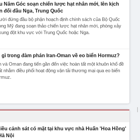
u Năm Góc soạn chiến lược hạt nhân mới, lên kịch
n đối đầu Nga, Trung Quốc
ười đứng đầu bộ phận hoạch định chính sách của Bộ Quốc
òng Mỹ đang soạn thảo chiến lược hạt nhân mới, phòng xảy
xung đột khu vực với Trung Quốc hoặc Nga.
 gì trong đàm phán Iran-Oman về eo biển Hormuz?
n và Oman đang tiến gần đến việc hoàn tất một khuôn khổ đề
t nhằm điều phối hoạt động vận tải thương mại qua eo biển
rmuz.
iều cảnh sát có mặt tại khu vực nhà Huấn 'Hoa Hồng'
Hà Nội