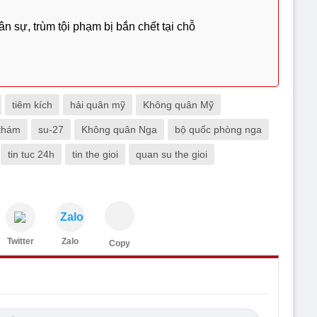
n sự, trùm tội phạm bị bắn chết tại chỗ
tiêm kích
hải quân mỹ
Không quân Mỹ
thám
su-27
Không quân Nga
bộ quốc phòng nga
tin tuc 24h
tin the gioi
quan su the gioi
Zalo
Twitter
Zalo
Copy