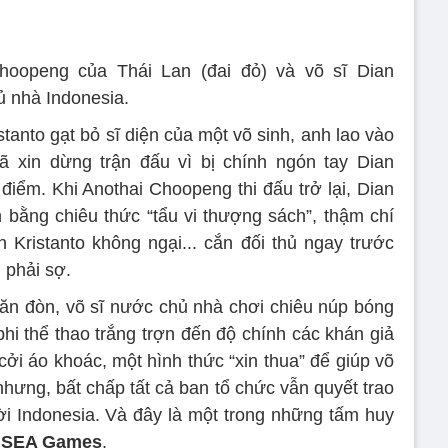
hoopeng của Thái Lan (đai đỏ) và võ sĩ Dian
ủ nhà Indonesia.
tanto gạt bỏ sĩ diện của một võ sinh, anh lao vào
ã xin dừng trận đấu vì bị chính ngón tay Dian
điểm. Khi Anothai Choopeng thi đấu trở lại, Dian
n bằng chiêu thức “tẩu vi thượng sách”, thậm chí
 Kristanto không ngại... cắn đối thủ ngay trước
 phải sợ.
ị ăn đòn, võ sĩ nước chủ nhà chơi chiêu núp bóng
phi thể thao trắng trợn đến độ chính các khán giả
cởi áo khoác, một hình thức “xin thua” để giúp võ
hưng, bất chấp tất cả ban tổ chức vẫn quyết trao
i Indonesia. Và đây là một trong những tấm huy
ử
SEA Games
.