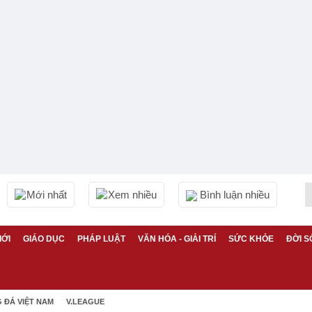
Mới nhất
Xem nhiều
Bình luận nhiều
IỚI
GIÁO DỤC
PHÁP LUẬT
VĂN HÓA - GIẢI TRÍ
SỨC KHỎE
ĐỜI S
 ĐÁ VIỆT NAM
V.LEAGUE