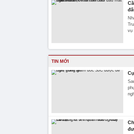
Cầ
đấ
Nhậ
Tr
vụ
TIN MỚI
Cự
Sa
phụ
ngh
Ch
đư