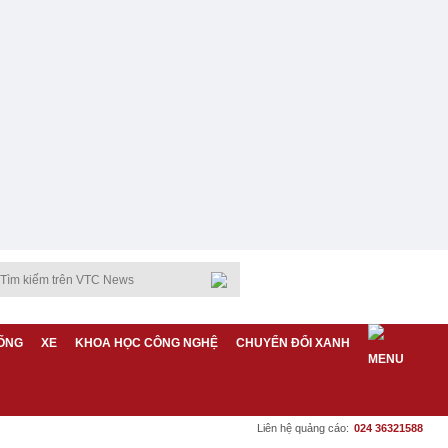
ỐNG
XE
KHOA HỌC CÔNG NGHỆ
CHUYỂN ĐỔI XANH
Liên hệ quảng cáo:
024 36321588