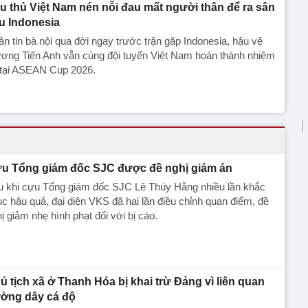
u thủ Việt Nam nén nỗi đau mất người thân để ra sân
u Indonesia
n tin bà nội qua đời ngay trước trận gặp Indonesia, hậu vệ
ương Tiến Anh vẫn cùng đội tuyển Việt Nam hoàn thành nhiệm
 tại ASEAN Cup 2026.
u Tổng giám đốc SJC được đề nghị giảm án
u khi cựu Tổng giám đốc SJC Lê Thúy Hằng nhiều lần khắc
c hậu quả, đại diện VKS đã hai lần điều chỉnh quan điểm, đề
ị giảm nhẹ hình phạt đối với bị cáo.
ủ tịch xã ở Thanh Hóa bị khai trừ Đảng vì liên quan
ờng dây cá độ