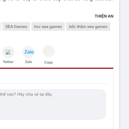
THIỆN AN
SEA Games
hcv sea games
bốc thăm sea games
Zalo
Twitter
Zalo
Copy