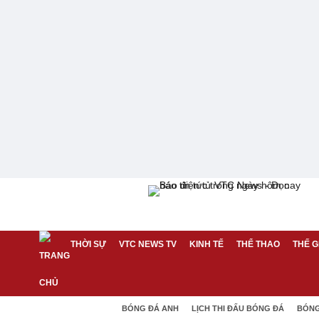
THỜI SỰ
VTC NEWS TV
KINH TẾ
THỂ THAO
THẾ G
BÓNG ĐÁ ANH
LỊCH THI ĐẤU BÓNG ĐÁ
BÓNG