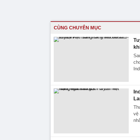
CÙNG CHUYÊN MỤC
Tu
kh
Sau
chơ
Ind
In
La
Th
vệ 
nhắ