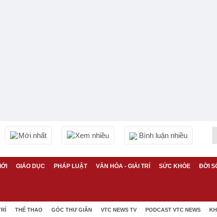
Mới nhất
Xem nhiều
Bình luận nhiều
IỚI
GIÁO DỤC
PHÁP LUẬT
VĂN HÓA - GIẢI TRÍ
SỨC KHỎE
ĐỜI S
TRÍ
THỂ THAO
GÓC THƯ GIÃN
VTC NEWS TV
PODCAST VTC NEWS
KH