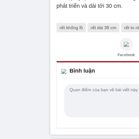
phát triển và dài tới 30 cm.
rết khổng lồ
rết dài 38 cm
rết to 
Facebook
Bình luận