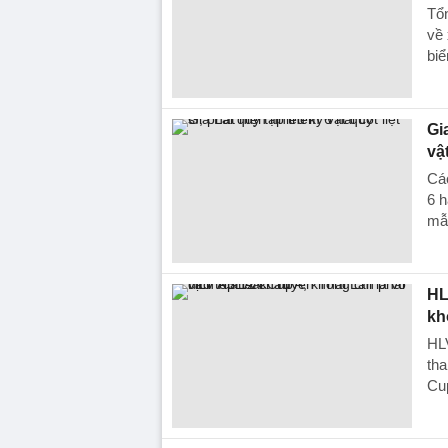
Tổn
về 
biể
Gi
vậ
Các
6 h
mẫ
HL
kh
HLV
tha
Cu