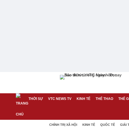
THỜI SỰ
VTC NEWS TV
KINH TẾ
THỂ THAO
THẾ G
CHÍNH TRỊ XÃ HỘI
KINH TẾ
QUỐC TẾ
GIẢI 