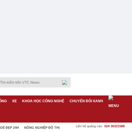
ỐNG
XE
KHOA HỌC CÔNG NGHỆ
CHUYỂN ĐỔI XANH
Liên hệ quảng cáo:
024 36321588
OẺ ĐẸP 24H
NÔNG NGHIỆP ĐÔ THỊ