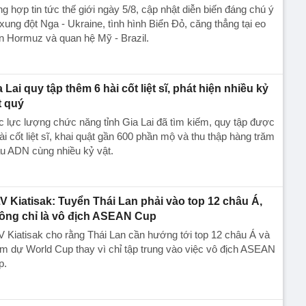
g hợp tin tức thế giới ngày 5/8, cập nhật diễn biến đáng chú ý
xung đột Nga - Ukraine, tình hình Biển Đỏ, căng thẳng tại eo
n Hormuz và quan hệ Mỹ - Brazil.
a Lai quy tập thêm 6 hài cốt liệt sĩ, phát hiện nhiều kỷ
t quý
 lực lượng chức năng tỉnh Gia Lai đã tìm kiếm, quy tập được
ài cốt liệt sĩ, khai quật gần 600 phần mộ và thu thập hàng trăm
u ADN cùng nhiều kỷ vật.
V Kiatisak: Tuyển Thái Lan phải vào top 12 châu Á,
ông chỉ là vô địch ASEAN Cup
 Kiatisak cho rằng Thái Lan cần hướng tới top 12 châu Á và
m dự World Cup thay vì chỉ tập trung vào việc vô địch ASEAN
p.