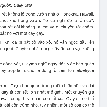
Nguồn: Daily Star
rết khổng lồ trong vườn nhà ở Honokaa, Hawaii,
hết khô trong vườn. Tôi cứ nghĩ đó là rắn cơ”,
 con rết dài khoảng 38 cm và di chuyển rất chậm.
bắt nó với một cây gậy.
. Khi đã bị bắt bỏ vào xô, nó vẫn ngóc đầu lên
 ngoài. Clayton phải dùng gậy ấn con vật xuống
 động vật, Clayton nghĩ ngay đến việc bảo quản
máy ướp lạnh, chờ rã đông rồi tiêm formaldehyde
n rết được bảo quản trong một chiếc hộp và dài
đây là con rết lớn nhất thế giới. Một chuyên gia
awaii cũng thừa nhận con rết của Clayton có thể
là loài côn trùng nhỏ, tuy nhiên, một số con có thể