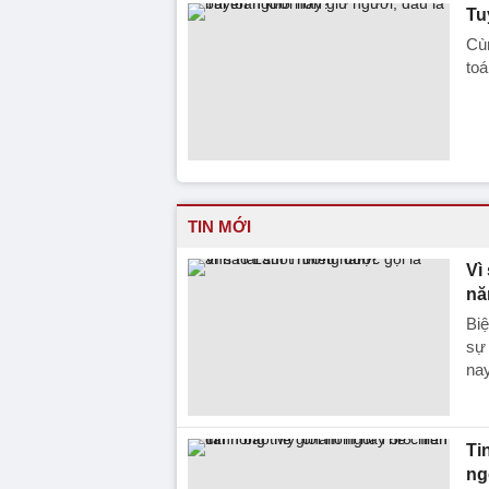
Tu
Cùn
toá
TIN MỚI
Vì
n
Biệ
sự
nay
Ti
ngò