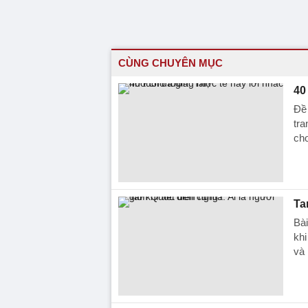
CÙNG CHUYÊN MỤC
40
Đề 
tra
cho
Ta
Bài
khi
và 