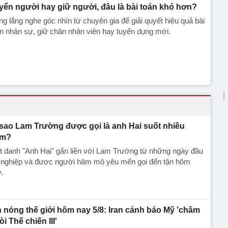
yển người hay giữ người, đâu là bài toán khó hơn?
g lắng nghe góc nhìn từ chuyên gia để giải quyết hiệu quả bài
n nhân sự, giữ chân nhân viên hay tuyển dụng mới.
 sao Lam Trường được gọi là anh Hai suốt nhiều
ăm?
t danh "Anh Hai" gắn liền với Lam Trường từ những ngày đầu
 nghiệp và được người hâm mộ yêu mến gọi đến tận hôm
.
n nóng thế giới hôm nay 5/8: Iran cảnh báo Mỹ 'châm
i Thế chiến III'