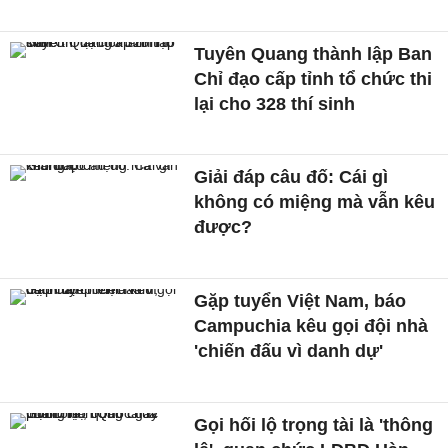
Tuyên Quang thành lập Ban
Chỉ đạo cấp tỉnh tổ chức thi
lại cho 328 thí sinh
Giải đáp câu đố: Cái gì
không có miệng mà vẫn kêu
được?
Gặp tuyển Việt Nam, báo
Campuchia kêu gọi đội nhà
'chiến đấu vì danh dự'
Gọi hối lộ trọng tài là 'thông