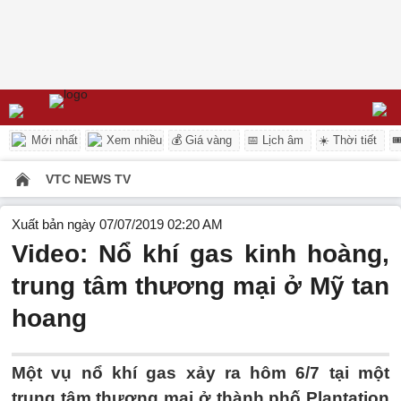
Mới nhất
Xem nhiều
💰 Giá vàng
📅 Lịch âm
☀️ Thời tiết

VTC NEWS TV
Xuất bản ngày 07/07/2019 02:20 AM
Video: Nổ khí gas kinh hoàng,
trung tâm thương mại ở Mỹ tan
hoang
Một vụ nổ khí gas xảy ra hôm 6/7 tại một
trung tâm thương mại ở thành phố Plantation