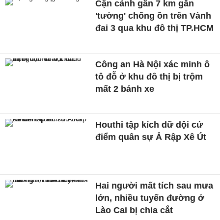
Cận cảnh gần 7 km gắn
'tường' chống ồn trên Vành
đai 3 qua khu đô thị TP.HCM
Công an Hà Nội xác minh ô
tô đỗ ở khu đô thị bị trộm
mất 2 bánh xe
Houthi tập kích dữ dội cứ
điểm quân sự Ả Rập Xê Út
Hai người mất tích sau mưa
lớn, nhiều tuyến đường ở
Lào Cai bị chia cắt