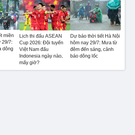
ết miền
Lịch thi đấu ASEAN
Dự báo thời tiết Hà Nội
 29/7:
Cup 2026: Đội tuyển
hôm nay 29/7: Mưa từ
a dông
Việt Nam đấu
đêm đến sáng, cảnh
Indonesia ngày nào,
báo dông lốc
mấy giờ?