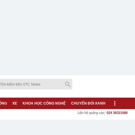
ỐNG
XE
KHOA HỌC CÔNG NGHỆ
CHUYỂN ĐỔI XANH
Liên hệ quảng cáo:
024 36321588