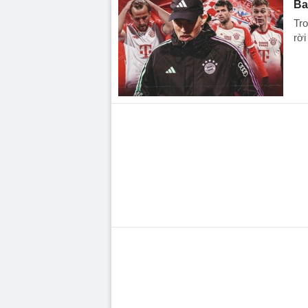
Ba
Tro
rời