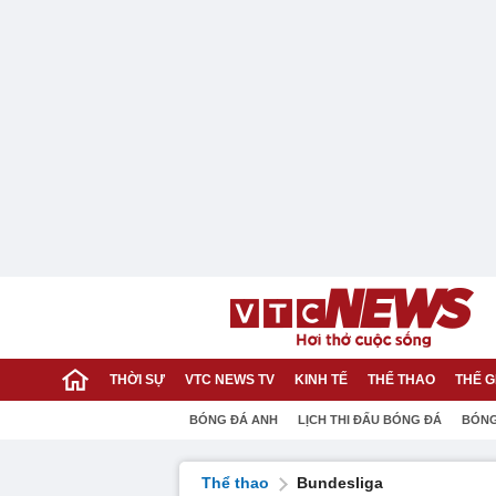
THỜI SỰ
VTC NEWS TV
KINH TẾ
THỂ THAO
THẾ G
BÓNG ĐÁ ANH
LỊCH THI ĐẤU BÓNG ĐÁ
BÓNG
Thể thao
Bundesliga