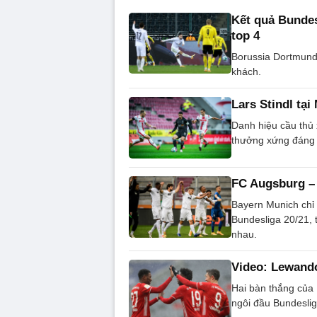
Kết quả Bunde
top 4
Borussia Dortmund 
khách.
Lars Stindl tạ
Danh hiệu cầu thủ 
thưởng xứng đáng 
FC Augsburg – 
Bayern Munich chỉ 
Bundesliga 20/21, 
nhau.
Video: Lewando
Hai bàn thắng của 
ngôi đầu Bundeslig