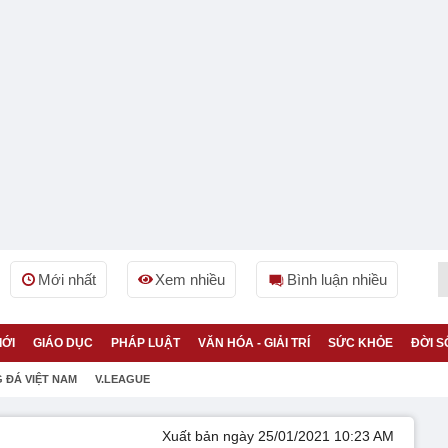
Mới nhất
Xem nhiều
Bình luận nhiều
IỚI
GIÁO DỤC
PHÁP LUẬT
VĂN HÓA - GIẢI TRÍ
SỨC KHỎE
ĐỜI S
 ĐÁ VIỆT NAM
V.LEAGUE
Xuất bản ngày 25/01/2021 10:23 AM