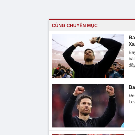
CÙNG CHUYÊN MỤC
Ba
Xa
Bay
bất
đầ
Ba
Đê
Lev