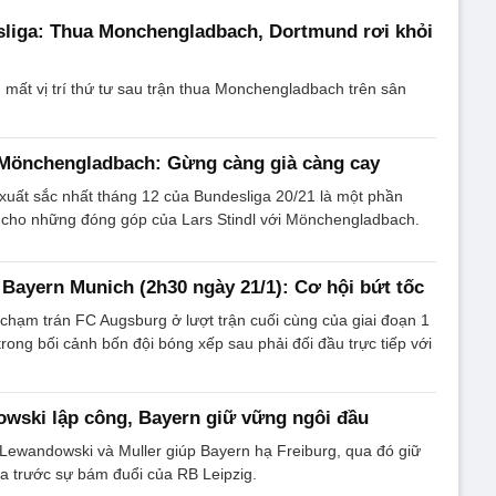
sliga: Thua Monchengladbach, Dortmund rơi khỏi
mất vị trí thứ tư sau trận thua Monchengladbach trên sân
i Mönchengladbach: Gừng càng già càng cay
xuất sắc nhất tháng 12 của Bundesliga 20/21 là một phần
cho những đóng góp của Lars Stindl với Mönchengladbach.
Bayern Munich (2h30 ngày 21/1): Cơ hội bứt tốc
chạm trán FC Augsburg ở lượt trận cuối cùng của giai đoạn 1
trong bối cảnh bốn đội bóng xếp sau phải đối đầu trực tiếp với
wski lập công, Bayern giữ vững ngôi đầu
Lewandowski và Muller giúp Bayern hạ Freiburg, qua đó giữ
a trước sự bám đuổi của RB Leipzig.