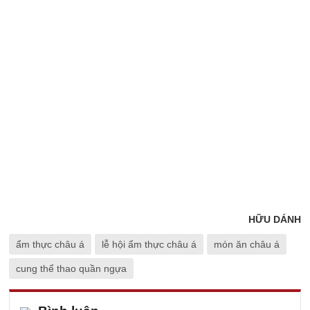
HỮU DÁNH
ẩm thực châu á
lễ hội ẩm thực châu á
món ăn châu á
cung thể thao quần ngựa