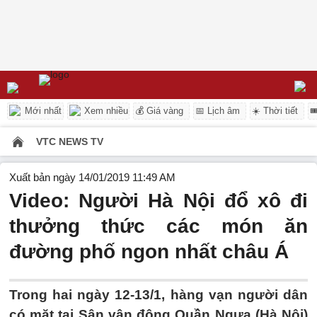
Mới nhất
Xem nhiều
💰 Giá vàng
📅 Lịch âm
☀️ Thời tiết

VTC NEWS TV
Xuất bản ngày 14/01/2019 11:49 AM
Video: Người Hà Nội đổ xô đi
thưởng thức các món ăn
đường phố ngon nhất châu Á
Trong hai ngày 12-13/1, hàng vạn người dân
có mặt tại Sân vận động Quần Ngựa (Hà Nội)