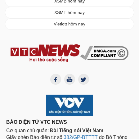
XSMB hôm nay
XSMT hôm nay
Vietlott hôm nay
BÁO ĐIỆN TỬ VTC NEWS
Cơ quan chủ quản:
Đài Tiếng nói Việt Nam
Giấy phép Báo điện tử số
382/GP-BTTTT
do Bộ Thông