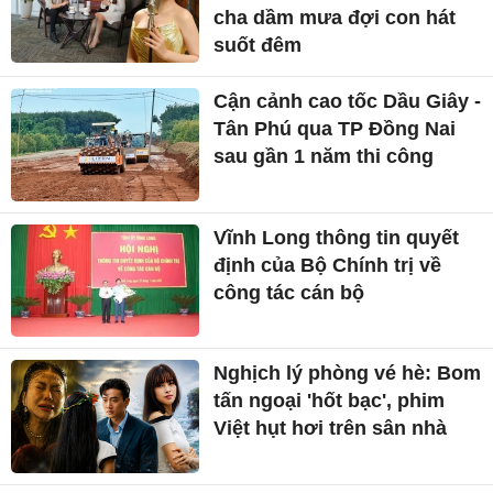
cha dầm mưa đợi con hát
suốt đêm
Cận cảnh cao tốc Dầu Giây -
Tân Phú qua TP Đồng Nai
sau gần 1 năm thi công
Vĩnh Long thông tin quyết
định của Bộ Chính trị về
công tác cán bộ
Nghịch lý phòng vé hè: Bom
tấn ngoại 'hốt bạc', phim
Việt hụt hơi trên sân nhà