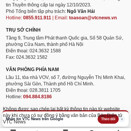
tin Truyền thông cấp lại ngày 12/10/2023.
Phó Tổng biên tập phụ trách:
Ngô Văn Hải
Hotline:
0855.911.911
| Email:
toasoan@vtcnews.vn
TRỤ SỞ CHÍNH
Tầng 9, Trung tâm Phát thanh Quốc gia, Số 58 Quán Sứ,
phường Cửa Nam, thành phố Hà Nội
Điện thoại: 024.3632 1588
Fax: 024.3632 1582
VĂN PHÒNG PHÍA NAM
Lầu 11, tòa nhà VOV, số 7, đường Nguyễn Thị Minh Khai,
phường Sài Gòn, Thành phố Hồ Chí Minh.
Điện thoại: 028.3811 1705
Hotline:
094.884.8186
Không được sao chép lại bất kỳ thông tin nào từ website
này khi chưa có sự đồng ý bằng văn bản của Báo Điện tử
Nhận tin VTC News trên Google
×
Theo dõi
VTC News