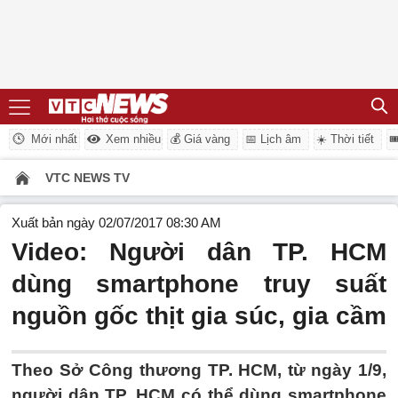
Mới nhất
Xem nhiều
💰 Giá vàng
📅 Lịch âm
☀️ Thời tiết

VTC NEWS TV
Xuất bản ngày 02/07/2017 08:30 AM
Video: Người dân TP. HCM
dùng smartphone truy suất
nguồn gốc thịt gia súc, gia cầm
Theo Sở Công thương TP. HCM, từ ngày 1/9,
người dân TP. HCM có thể dùng smartphone