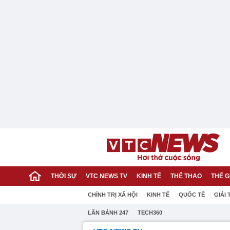
THỜI SỰ
VTC NEWS TV
KINH TẾ
THỂ THAO
THẾ G
CHÍNH TRỊ XÃ HỘI
KINH TẾ
QUỐC TẾ
GIẢI 
LĂN BÁNH 247
TECH360