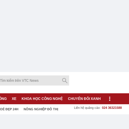
ỐNG
XE
KHOA HỌC CÔNG NGHỆ
CHUYỂN ĐỔI XANH
Liên hệ quảng cáo:
024 36321588
OẺ ĐẸP 24H
NÔNG NGHIỆP ĐÔ THỊ