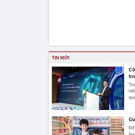
TIN MỚI
Cô
In
Tro
hi
qua
Gi
Để 
huy