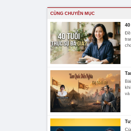
CÙNG CHUYÊN MỤC
40
Đề 
tra
cho
Ta
Bài
khi
và 
Tu
Cùn