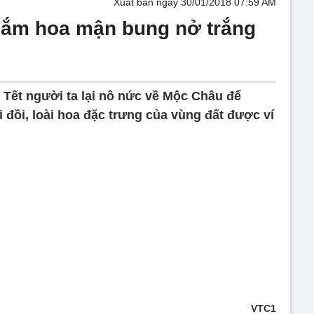
Xuất bản ngày 30/01/2018 07:59 AM
gắm hoa mận bung nở trắng
 Tết người ta lại nô nức về Mộc Châu để
đồi, loài hoa đặc trưng của vùng đất được ví
VTC1