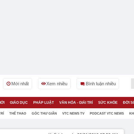
Mới nhất
Xem nhiều
Bình luận nhiều
IỚI
GIÁO DỤC
PHÁP LUẬT
VĂN HÓA - GIẢI TRÍ
SỨC KHỎE
ĐỜI S
TRÍ
THỂ THAO
GÓC THƯ GIÃN
VTC NEWS TV
PODCAST VTC NEWS
KH