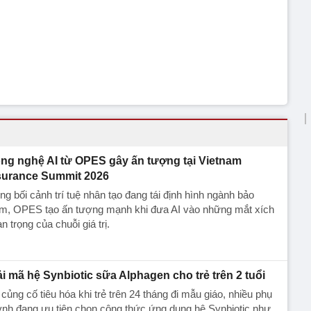
ng nghệ AI từ OPES gây ấn tượng tại Vietnam
surance Summit 2026
ng bối cảnh trí tuệ nhân tạo đang tái định hình ngành bảo
ểm, OPES tạo ấn tượng mạnh khi đưa AI vào những mắt xích
n trọng của chuỗi giá trị.
ải mã hệ Synbiotic sữa Alphagen cho trẻ trên 2 tuổi
củng cố tiêu hóa khi trẻ trên 24 tháng đi mẫu giáo, nhiều phụ
nh đang ưu tiên chọn công thức ứng dụng hệ Synbiotic như