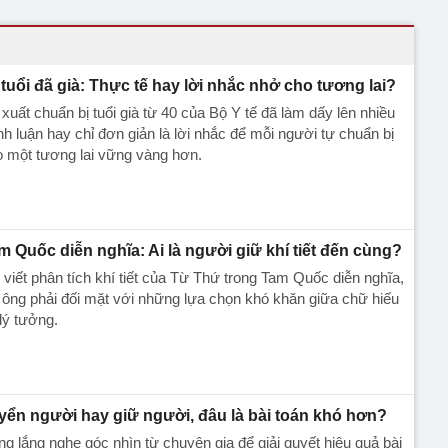
 tuổi đã già: Thực tế hay lời nhắc nhở cho tương lai?
xuất chuẩn bị tuổi già từ 40 của Bộ Y tế đã làm dấy lên nhiều
nh luận hay chỉ đơn giản là lời nhắc để mỗi người tự chuẩn bị
 một tương lai vững vàng hơn.
m Quốc diễn nghĩa: Ai là người giữ khí tiết đến cùng?
 viết phân tích khí tiết của Từ Thứ trong Tam Quốc diễn nghĩa,
 ông phải đối mặt với những lựa chọn khó khăn giữa chữ hiếu
lý tưởng.
yển người hay giữ người, đâu là bài toán khó hơn?
g lắng nghe góc nhìn từ chuyên gia để giải quyết hiệu quả bài