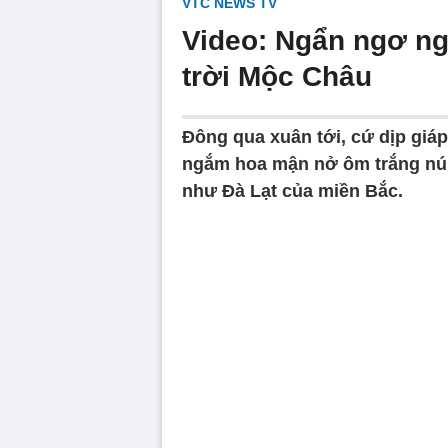
VTC NEWS TV
Video: Ngẩn ngơ n
trời Mộc Châu
Đông qua xuân tới, cứ dịp giáp
ngắm hoa mận nở ôm trắng núi 
như Đà Lạt của miền Bắc.
Volume
90%