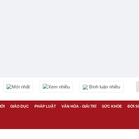
Mới nhất
Xem nhiều
Bình luận nhiều
IỚI
GIÁO DỤC
PHÁP LUẬT
VĂN HÓA - GIẢI TRÍ
SỨC KHỎE
ĐỜI S