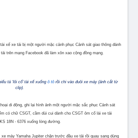
t tài xế xe tải bị một người mặc cảnh phục Cảnh sát giao thông đánh
g tải trên mạng Facebook đã làm xôn xao cộng đồng mạng.
 tá ‘lôi cổ’ tài xế xuống
ô tô
rồi chi vào đuôi xe máy (ảnh cắt từ
clip).
thoại di động, ghi lại hình ảnh một người mặc sắc phục Cảnh sát
iểm có chữ CSGT, cầm dùi cui dành cho CSGT ôm cổ lái xe tải
BKS 18N - 6376 xuống lòng đường.
 xe máy Yamaha Jupiter chặn trước đầu xe tải rồi quay sang dùng