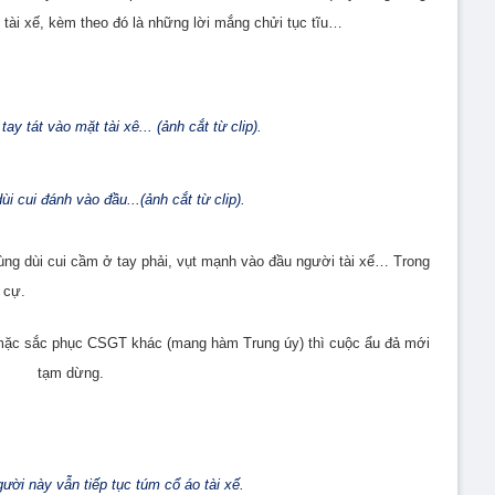
i tài xế, kèm theo đó là những lời mắng chửi tục tĩu…
ay tát vào mặt tài xê... (ảnh cắt từ clip).
ùi cui đánh vào đầu...(ảnh cắt từ clip).
ùng dùi cui cầm ở tay phải, vụt mạnh vào đầu người tài xế… Trong
 cự.
 mặc sắc phục CSGT khác (mang hàm Trung úy) thì cuộc ẩu đả mới
tạm dừng.
gười này vẫn tiếp tục túm cổ áo tài xế.