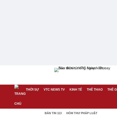
THỜI SỰ
VTC NEWS TV
KINH TẾ
THỂ THAO
THẾ G
BẢN TIN 113
HÒM THƯ PHÁP LUẬT