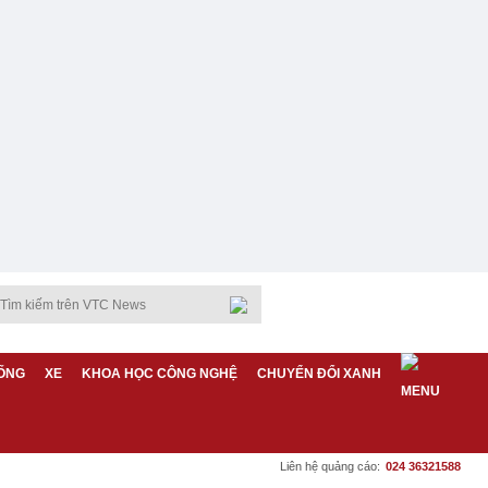
ỐNG
XE
KHOA HỌC CÔNG NGHỆ
CHUYỂN ĐỔI XANH
Liên hệ quảng cáo:
024 36321588