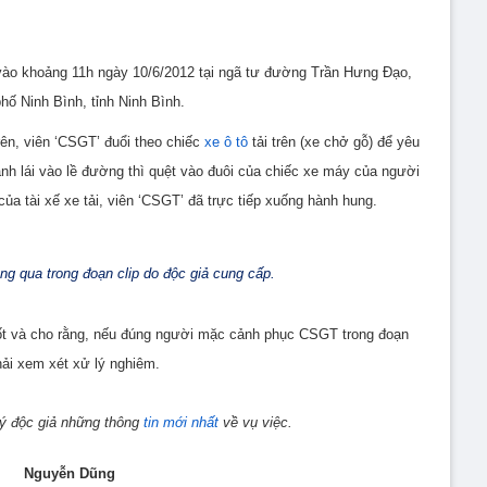
 vào khoảng 11h ngày 10/6/2012 tại ngã tư đường Trần Hưng Đạo,
hố Ninh Bình, tỉnh Ninh Bình.
trên, viên ‘CSGT’ đuổi theo chiếc
xe ô tô
tải trên (xe chở gỗ) để yêu
đánh lái vào lề đường thì quệt vào đuôi của chiếc xe máy của người
ủa tài xế xe tải, viên ‘CSGT’ đã trực tiếp xuống hành hung.
g qua trong đoạn clip do độc giả cung cấp.
ốt và cho rằng, nếu đúng người mặc cảnh phục CSGT trong đoạn
phải xem xét xử lý nghiêm.
uý độc giả những thông
tin mới nhất
về vụ việc.
Nguyễn Dũng