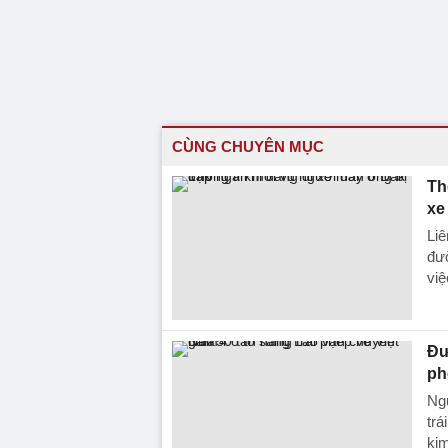
CÙNG CHUYÊN MỤC
Th
xe
Liê
đư
việ
Đư
ph
Ng
trá
kim