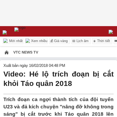
Mới nhất
Xem nhiều
💰 Giá vàng
📅 Lịch âm
☀️ Thời tiết

VTC NEWS TV
Xuất bản ngày 16/02/2018 04:48 PM
Video: Hé lộ trích đoạn bị cắt
khỏi Táo quân 2018
Trích đoạn ca ngợi thành tích của đội tuyển
U23 và đả kích chuyện "nâng đỡ không trong
sáng" bị cắt trước khi Táo quân 2018 lên