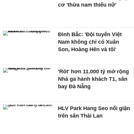
cơ 'thừa nam thiếu nữ'
Đình Bắc: 'Đội tuyển Việt
Nam không chỉ có Xuân
Son, Hoàng Hên và tôi'
'Rót' hơn 11.000 tỷ mở rộng
Nhà ga hành khách T1, sân
bay Đà Nẵng
HLV Park Hang Seo nổi giận
trên sân Thái Lan