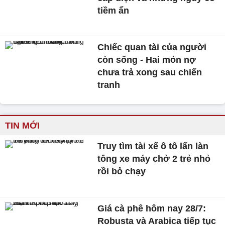
tiềm ẩn
Chiếc quan tài của người
còn sống - Hai món nợ
chưa trả xong sau chiến
tranh
TIN MỚI
Truy tìm tài xế ô tô lấn làn
tông xe máy chở 2 trẻ nhỏ
rồi bỏ chạy
Giá cà phê hôm nay 28/7:
Robusta và Arabica tiếp tục