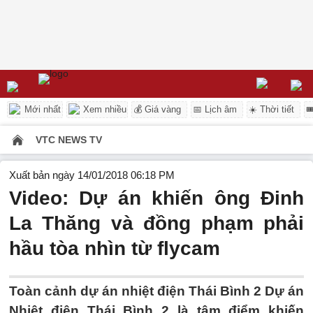
Mới nhất
Xem nhiều
💰 Giá vàng
📅 Lịch âm
☀️ Thời tiết

VTC NEWS TV
Xuất bản ngày 14/01/2018 06:18 PM
Video: Dự án khiến ông Đinh
La Thăng và đồng phạm phải
hầu tòa nhìn từ flycam
Toàn cảnh dự án nhiệt điện Thái Bình 2 Dự án
Nhiệt điện Thái Bình 2 là tâm điểm khiến