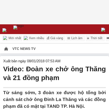
Mới nhất
Xem nhiều
💰 Giá vàng
📅 Lịch âm
☀️ Thời tiết

VTC NEWS TV
Xuất bản ngày 08/01/2018 07:53 AM
Video: Đoàn xe chở ông Thăng
và 21 đồng phạm
Từ sáng sớm, 3 đoàn xe được hộ tống bởi
cảnh sát chở ông Đinh La Thăng và các đồng
phạm đã có mặt tại TAND TP. Hà Nội.