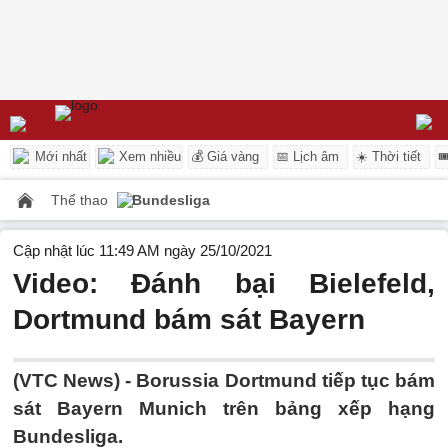
Mới nhất
Xem nhiều
💰 Giá vàng
📅 Lịch âm
☀️ Thời tiết

Thể thao
Bundesliga
Cập nhật lúc 11:49 AM ngày 25/10/2021
Video: Đánh bại Bielefeld,
Dortmund bám sát Bayern
(VTC News) -
Borussia Dortmund tiếp tục bám
sát Bayern Munich trên bảng xếp hạng
Bundesliga.