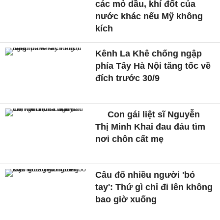
các mỏ dầu, khí đốt của
nước khác nếu Mỹ không
kích
Kênh La Khê chống ngập
phía Tây Hà Nội tăng tốc về
đích trước 30/9
Con gái liệt sĩ Nguyễn
Thị Minh Khai đau đáu tìm
nơi chôn cất mẹ
Câu đố nhiều người 'bó
tay': Thứ gì chỉ đi lên không
bao giờ xuống