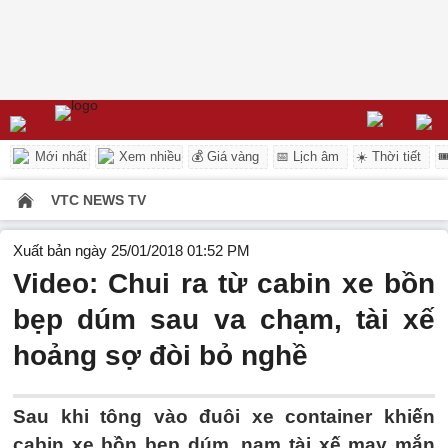
Mới nhất
Xem nhiều
💰 Giá vàng
📅 Lịch âm
☀️ Thời tiết

VTC NEWS TV
Xuất bản ngày 25/01/2018 01:52 PM
Video: Chui ra từ cabin xe bồn
bẹp dúm sau va chạm, tài xế
hoảng sợ đòi bỏ nghề
Sau khi tông vào đuôi xe container khiến
cabin xe bồn bẹp dúm, nam tài xế may mắn