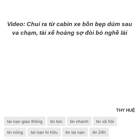
Video: Chui ra từ cabin xe bồn bẹp dúm sau
va chạm, tài xế hoảng sợ đòi bỏ nghề lái
THY HUỆ
tai nạn giao thông
tin tức
tin nhanh
tin xã hội
tin nóng
tai nạn hi hữu
tin tai nạn
tin 24h