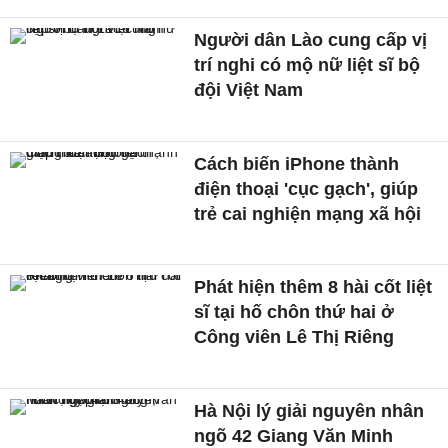
Người dân Lào cung cấp vị
trí nghi có mộ nữ liệt sĩ bộ
đội Việt Nam
Cách biến iPhone thành
điện thoại 'cục gạch', giúp
trẻ cai nghiện mạng xã hội
Phát hiện thêm 8 hài cốt liệt
sĩ tại hố chôn thứ hai ở
Công viên Lê Thị Riêng
Hà Nội lý giải nguyên nhân
ngõ 42 Giang Văn Minh