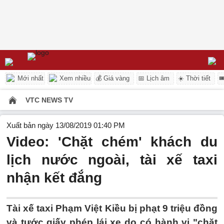
Mới nhất
Xem nhiều
💰 Giá vàng
📅 Lịch âm
☀️ Thời tiết

VTC NEWS TV
Xuất bản ngày 13/08/2019 01:40 PM
Video: 'Chặt chém' khách du
lịch nước ngoài, tài xế taxi
nhận kết đắng
Tài xế taxi Phạm Việt Kiều bị phạt 9 triệu đồng
và tước giấy phép lái xe do có hành vi "chặt