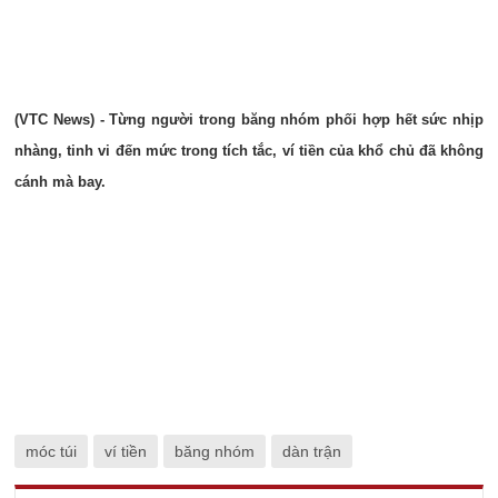
(VTC News) - Từng người trong băng nhóm phối hợp hết sức nhịp
nhàng, tinh vi đến mức trong tích tắc, ví tiền của khổ chủ đã không
cánh mà bay.
móc túi
ví tiền
băng nhóm
dàn trận