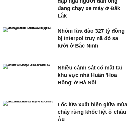
đạp ngã người đàn ông
đang chạy xe máy ở Đắk
Lắk
Nhóm lừa đảo 327 tỷ đồng
bị Interpol truy nã đỏ sa
lưới ở Bắc Ninh
Nhiều cảnh sát có mặt tại
khu vực nhà Huấn 'Hoa
Hồng' ở Hà Nội
Lốc lửa xuất hiện giữa mùa
cháy rừng khốc liệt ở châu
Âu