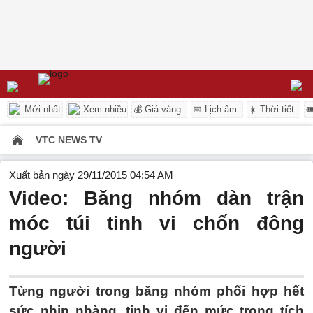
Mới nhất
Xem nhiều
💰 Giá vàng
📅 Lịch âm
☀️ Thời tiết

VTC NEWS TV
Xuất bản ngày 29/11/2015 04:54 AM
Video: Băng nhóm dàn trận
móc túi tinh vi chốn đông
người
Từng người trong băng nhóm phối hợp hết
sức nhịp nhàng, tinh vi đến mức trong tích