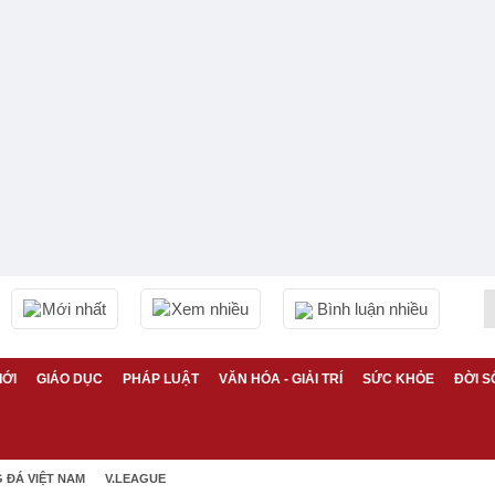
Mới nhất
Xem nhiều
Bình luận nhiều
IỚI
GIÁO DỤC
PHÁP LUẬT
VĂN HÓA - GIẢI TRÍ
SỨC KHỎE
ĐỜI S
 ĐÁ VIỆT NAM
V.LEAGUE