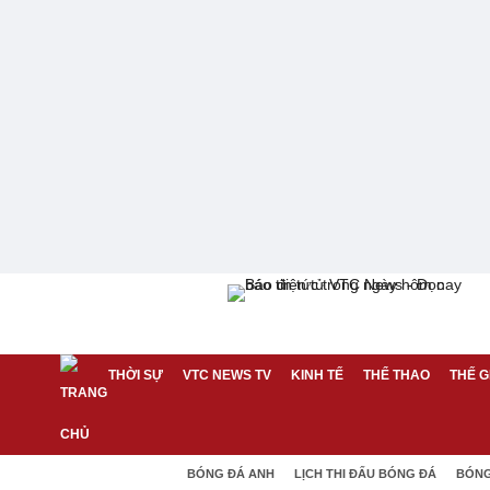
THỜI SỰ
VTC NEWS TV
KINH TẾ
THỂ THAO
THẾ G
BÓNG ĐÁ ANH
LỊCH THI ĐẤU BÓNG ĐÁ
BÓNG