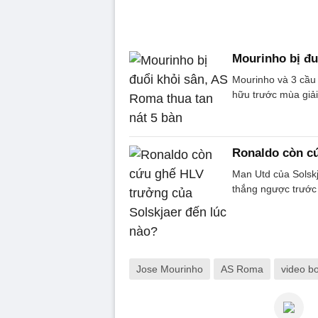
Mourinho bị đu
Mourinho và 3 cầu 
hữu trước mùa giải 
Ronaldo còn cứ
Man Utd của Solskj
thắng ngược trước 
Jose Mourinho
AS Roma
video b