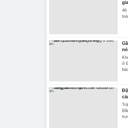
gi
48 
toà
Gầ
nó
Kho
ở Đ
báo
Độ
cả
Trậ
Bằn
trư