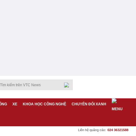
ỐNG
XE
KHOA HỌC CÔNG NGHỆ
CHUYỂN ĐỔI XANH
Liên hệ quảng cáo:
024 36321588