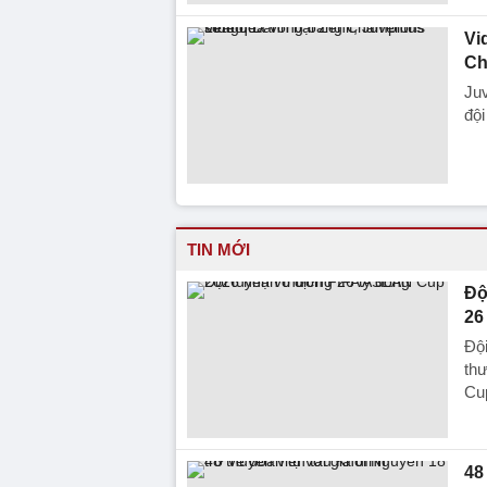
Vi
Ch
Ju
đội
TIN MỚI
Độ
26
Đội
th
Cup
48