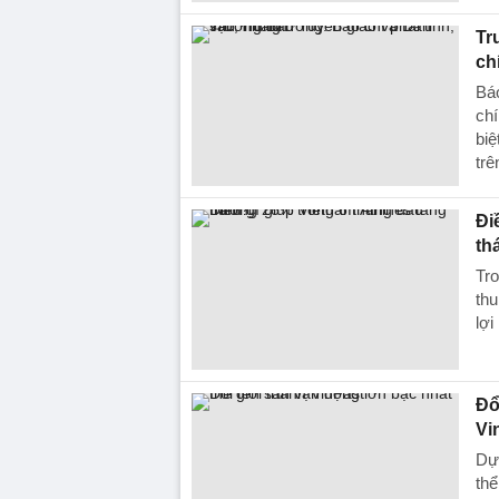
Tr
ch
Báo
chí
biệ
trê
Đi
th
Tro
thu
lợi
Đổ
Vi
Dự 
thể