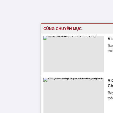
CÙNG CHUYÊN MỤC
Vi
Sau
trư
Vi
Ch
Ba
toà