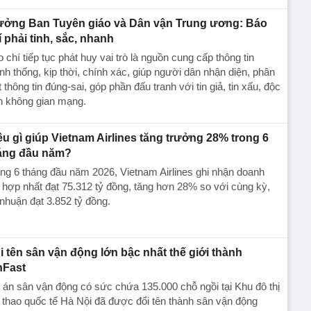
ưởng Ban Tuyên giáo và Dân vận Trung ương: Báo
í phải tinh, sắc, nhanh
 chí tiếp tục phát huy vai trò là nguồn cung cấp thông tin
nh thống, kịp thời, chính xác, giúp người dân nhận diện, phân
t thông tin đúng-sai, góp phần đấu tranh với tin giả, tin xấu, độc
n không gian mạng.
ều gì giúp Vietnam Airlines tăng trưởng 28% trong 6
áng đầu năm?
ng 6 tháng đầu năm 2026, Vietnam Airlines ghi nhận doanh
 hợp nhất đạt 75.312 tỷ đồng, tăng hơn 28% so với cùng kỳ,
 nhuận đạt 3.852 tỷ đồng.
i tên sân vận động lớn bậc nhất thế giới thành
nFast
án sân vận động có sức chứa 135.000 chỗ ngồi tại Khu đô thị
 thao quốc tế Hà Nội đã được đổi tên thành sân vận động