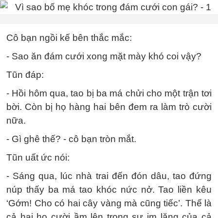
Cô bạn ngồi kế bên thắc mắc:
- Sao ăn đám cưới xong mặt mày khó coi vậy?
Tũn đáp:
- Hồi hôm qua, tao bị ba má chửi cho một trận tơi
bời. Còn bị họ hàng hai bên đem ra làm trò cười
nữa.
- Gì ghê thế? - cô bạn tròn mắt.
Tũn uất ức nói:
- Sáng qua, lúc nhà trai đến đón dâu, tao đứng
núp thấy ba má tao khóc nức nở. Tao liền kêu
‘Gớm! Cho có hai cây vàng mà cũng tiếc’. Thế là
cả hai họ cười ầm lên trong sự im lặng của cả