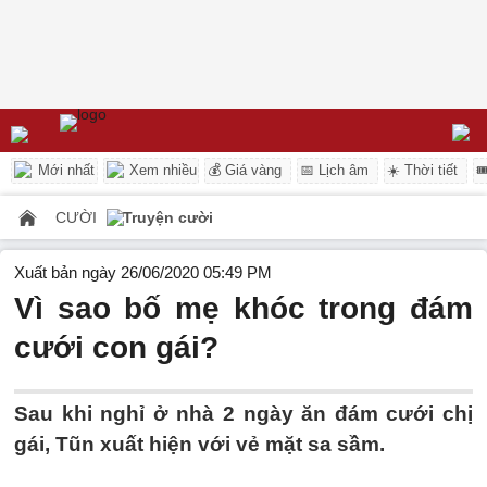
Mới nhất
Xem nhiều
💰 Giá vàng
📅 Lịch âm
☀️ Thời tiết

CƯỜI
Truyện cười
Xuất bản ngày 26/06/2020 05:49 PM
Vì sao bố mẹ khóc trong đám
cưới con gái?
Sau khi nghỉ ở nhà 2 ngày ăn đám cưới chị
gái, Tũn xuất hiện với vẻ mặt sa sầm.