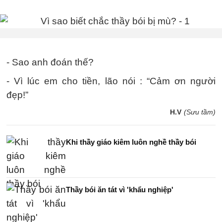
- Sao anh đoán thế?
- Vì lúc em cho tiền, lão nói : “Cảm ơn người
đẹp!”
H.V
(Sưu tầm)
Khi thầy giáo kiêm luôn nghề thầy bói
Thầy bói ăn tát vì 'khẩu nghiệp'