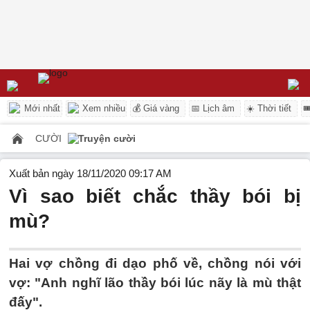
Mới nhất
Xem nhiều
💰 Giá vàng
📅 Lịch âm
☀️ Thời tiết

CƯỜI
Truyện cười
Xuất bản ngày 18/11/2020 09:17 AM
Vì sao biết chắc thầy bói bị
mù?
Hai vợ chồng đi dạo phố về, chồng nói với
vợ: "Anh nghĩ lão thầy bói lúc nãy là mù thật
đấy".