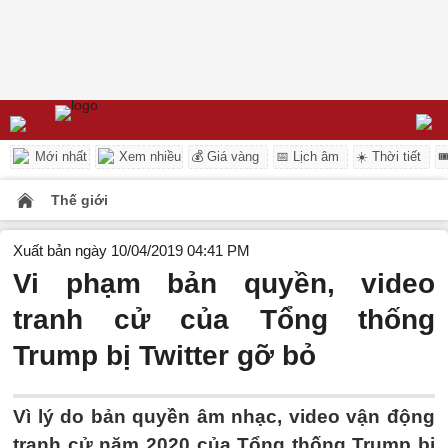
Mới nhất
Xem nhiều
💰 Giá vàng
📅 Lịch âm
☀️ Thời tiết

Thế giới
Xuất bản ngày 10/04/2019 04:41 PM
Vi phạm bản quyền, video
tranh cử của Tổng thống
Trump bị Twitter gỡ bỏ
Vì lý do bản quyền âm nhạc, video vận động
tranh cử năm 2020 của Tổng thống Trump bị