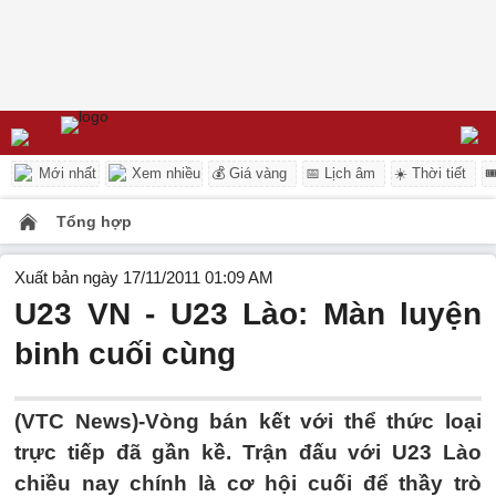
Mới nhất
Xem nhiều
💰 Giá vàng
📅 Lịch âm
☀️ Thời tiết

Tổng hợp
Xuất bản ngày 17/11/2011 01:09 AM
U23 VN - U23 Lào: Màn luyện
binh cuối cùng
(VTC News)-Vòng bán kết với thể thức loại
trực tiếp đã gần kề. Trận đấu với U23 Lào
chiều nay chính là cơ hội cuối để thầy trò