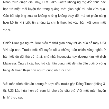
Nhận thức được điều này, HLV Fako Goetz không ngừng đốc thúc các
học trò miệt mài luyện tập trong quãng thời gian nghỉ thi đấu vừa qua.
Các bài tập ông đưa ra không những không thay đổi mà có phần nặng
hơn kể từ khi biết tin chúng ta chính thức lọt vào bán kết sớm một
vòng.
Chiến lược gia người Đức hiểu rõ thời gian chạy rốt-đa của cỗ máy U23
VN sắp cạn. Trước mắt đội tuyển sẽ là những trận chiến đúng nghĩa ở
bán kết dù đối thủ có là ai, chủ nhà Indonesia hay đương kim vô địch
Malaysia. Ông và các học trò cần tận dụng triệt để trận đấu cuối ở vòng
bảng để hoàn thiện con người cũng như lối chơi.
Với màn trình diễn ấn tượng ở lượt đấu trước gặp Đông Timor (thắng 3-
0), U23 Lào hứa hẹn sẽ đem lại cho các cầu thủ Việt một màn ‘luyện
binh’ thực sự.