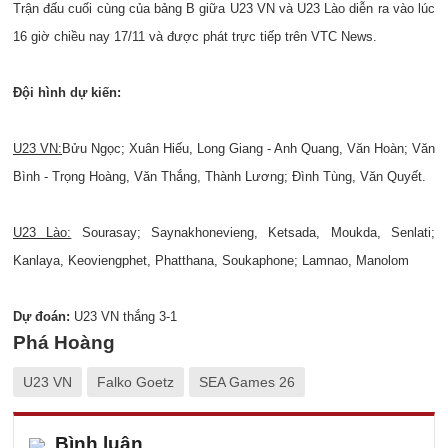
Trận đấu cuối cùng của bảng B giữa U23 VN và U23 Lào diễn ra vào lúc
16 giờ chiều nay 17/11 và được phát trực tiếp trên VTC News.
Đội hình dự kiến:
U23 VN:
Bửu Ngọc; Xuân Hiếu, Long Giang - Anh Quang, Văn Hoàn; Văn
Bình - Trọng Hoàng, Văn Thắng, Thành Lương; Đình Tùng, Văn Quyết.
U23 Lào:
Sourasay; Saynakhonevieng, Ketsada, Moukda, Senlati;
Kanlaya, Keoviengphet, Phatthana, Soukaphone; Lamnao, Manolom
Dự đoán:
U23 VN thắng 3-1
Phá Hoàng
U23 VN
Falko Goetz
SEA Games 26
Bình luận