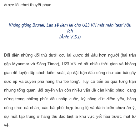
được lối chơi thuyết phục.
Không giống Brunei, Lào sẽ đem lại cho U23 VN một màn ‘test’ hữu
ích
(Ảnh: V.S.I)
Đối diện những đối thủ dưới cơ, lại được thi đấu hơn người (hai trận
gặp Myanmar và Đông Timor), U23 VN có rất nhiều thời gian và không
gian để luyện tập cách kiểm soát, áp đặt trận đấu cũng như các bài gây
sức ép và xuyên phá hàng thủ ‘bê tông’. Tuy có tiến bộ qua từng trận
nhưng tổng quan, đội tuyển vẫn còn nhiều vấn đề cần khắc phục: căng
cứng trong những phút đầu nhập cuộc, kỹ năng dứt điểm yếu, hàng
công chơi cá nhân, các bài phối hợp trung lộ và đánh biên chưa ăn ý,
sự mất tập trung ở hàng thủ đặc biệt là khu vực yết hầu trước mặt tứ
vệ.