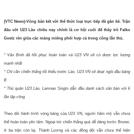
(VTC News)-Vòng bán kết với thể thức loại trực tiếp đã gần kề. Trận
đấu với U23 Lào chiều nay chính là cơ hội cuối để thầy trò Falko
Goetz rèn giũa các mảng miếng phối hợp cả trong công lẫn thủ.
* Văn Bình đã hồi phục hoàn toàn và U23 VN sẽ có được lực lượng
mạnh nhất
* Chỉ cần chiến thắng tối thiểu trước Lào, U23 VN sẽ đoạt ngôi đầu bảng
B
* Thủ quân U23 Lào, Lamnao Singto dẫn đầu danh sách săn bàn với 6
lần lập công
Theo dõi hành trình vòng bảng của U23 VN, người hâm mộ vẫn chưa
thể hoàn toàn yên tâm. Ngoại trừ chiến thắng quá dễ dàng trước Brunei,
ở ba trận còn lại, Thành Lương và các đồng đội vẫn chưa thể hiện