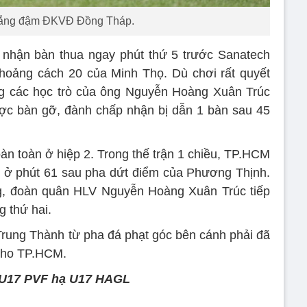
ắng đậm ĐKVĐ Đồng Tháp.
 nhận bàn thua ngay phút thứ 5 trước Sanatech
hoảng cách 20 của Minh Thọ. Dù chơi rất quyết
ưng các học trò của ông Nguyễn Hoàng Xuân Trúc
ợc bàn gỡ, đành chấp nhận bị dẫn 1 bàn sau 45
oàn toàn ở hiệp 2. Trong thế trận 1 chiều, TP.HCM
ố ở phút 61 sau pha dứt điểm của Phương Thịnh.
g, đoàn quân HLV Nguyễn Hoàng Xuân Trúc tiếp
g thứ hai.
 Trung Thành từ pha đá phạt góc bên cánh phải đã
 cho TP.HCM.
 U17 PVF hạ U17 HAGL