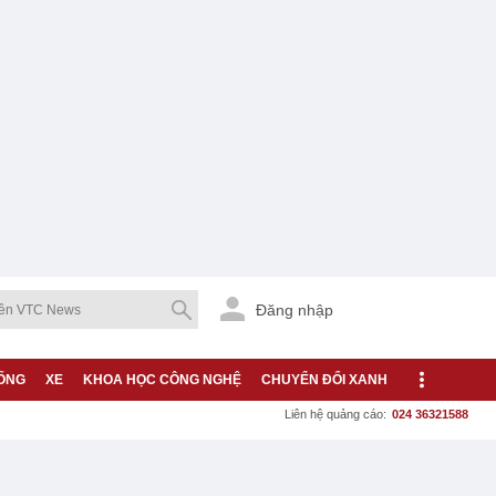
Đăng nhập
ỐNG
XE
KHOA HỌC CÔNG NGHỆ
CHUYỂN ĐỔI XANH
Liên hệ quảng cáo:
024 36321588