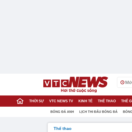
Mới
THỜI SỰ
VTC NEWS TV
KINH TẾ
THỂ THAO
THẾ G
BÓNG ĐÁ ANH
LỊCH THI ĐẤU BÓNG ĐÁ
BÓNG
Thể thao