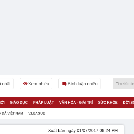
 nhất
Xem nhiều
Bình luận nhiều
IỚI
GIÁO DỤC
PHÁP LUẬT
VĂN HÓA - GIẢI TRÍ
SỨC KHỎE
ĐỜI S
 ĐÁ VIỆT NAM
V.LEAGUE
Xuất bản ngày 01/07/2017 08:24 PM