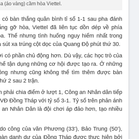
 (áo vàng) cầm hòa Viettel.
ã có bàn thắng quân bình tỉ số 1-1 sau pha đánh
g gỡ hòa, Viettel đã liên tục dồn dép về phía
. Thế nhưng tình huống nguy hiểm nhất trong
ha sút xa trúng cột dọc của Quang Độ phút thứ 30.
 có phần chủ động hơn. Dù vậy, các học trò của
hể tận dụng những cơ hội được tạo ra. Ở những
n công nhưng cũng không thể tìm thêm được bàn
hứ 2 sau 2 trận.
h phải chia điểm ở lượt 1, Công an Nhân dân tiếp
KVĐ Đồng Tháp với tỷ số 3-1. Tỷ số trên phản ánh
 an Nhân Dân là đội chơi áp đảo hơn, tạo nhiều
do công của văn Phương (33‘), Bảo Trung (50’),
, bàn danh dự của Đồng Tháp được thực hiện bởi