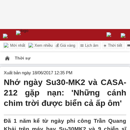
Mới nhất
Xem nhiều
💰 Giá vàng
📅 Lịch âm
☀️ Thời tiết

Thời sự
Xuất bản ngày 18/06/2017 12:35 PM
Nhớ ngày Su30-MK2 và CASA-
212 gặp nạn: 'Những cánh
chim trời được biển cả ấp ôm'
Đã 1 năm kể từ ngày phi công Trần Quang
Khải trên máy bay Su-30MK2 và 9 chiến sĩ