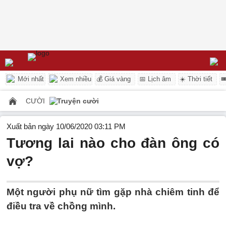
Mới nhất
Xem nhiều
💰 Giá vàng
📅 Lịch âm
☀️ Thời tiết

CƯỜI
Truyện cười
Xuất bản ngày 10/06/2020 03:11 PM
Tương lai nào cho đàn ông có
vợ?
Một người phụ nữ tìm gặp nhà chiêm tinh để
điều tra về chồng mình.