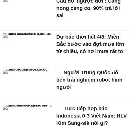
Câu đố 'ngược đời': Càng
nóng càng co, 90% trả lời
sai
Dự báo thời tiết 4/8: Miền
Bắc bước vào đợt mưa lớn
từ chiều, có nơi mưa rất to
Người Trung Quốc đổ
tiền trải nghiệm robot hình
người
Trực tiếp họp báo
Indonesia 0-3 Việt Nam: HLV
Kim Sang-sik nói gì?