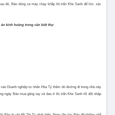
 Sau đó, Bảo dùng xe máy chạy khắp thị trấn Khe Sanh để tìm, xác
án kinh hoàng trong căn biệt thự
 vào Doanh nghiệp tư nhân Hòa Tý thăm dò đường đi trong nhà này
ùng ngày Bảo mua găng tay và dao ở thị trấn Khe Sanh rồi đột nhập
 thì Bảo bị chị Hồ Thị Tý phát hiện. Ngay lập tức Bảo đã khống chế