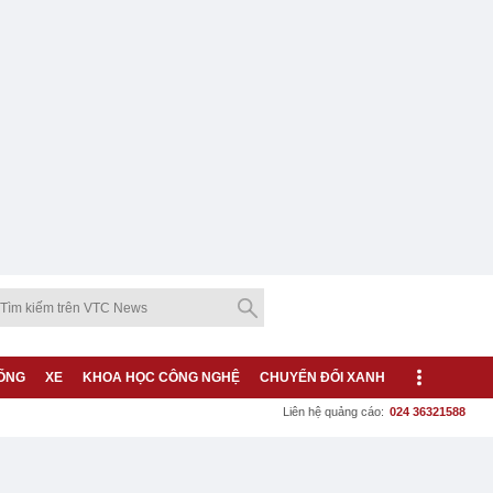
ỐNG
XE
KHOA HỌC CÔNG NGHỆ
CHUYỂN ĐỔI XANH
Liên hệ quảng cáo:
024 36321588