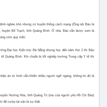
a đình nghèo khó nhưng có truyền thống cách mạng (Ông nội Bảo là
ch, huyện Bố Trạch, tỉnh Quảng Bình. Ở nhà, Bảo vẫn được xem là
 làng xóm quý mến.
trường Đại học Kiến trúc Đà Nẵng nhưng học đến năm thứ 2 thì Bảo
tế Quảng Bình. Khi chuẩn bị tốt nghiệp trường Trung cấp Y tế thì
hận án từ hình vẫn khiến nhiều người ngỡ ngàng, không tin đó là
, huyện Hướng Hóa, tỉnh Quảng Trị (mẹ của người yêu Hồ Chí Bảo)
i để cướp tài sản là sự thật.