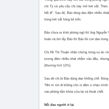
chị Tý và yêu cầu chị này mở két sắt. Theo 
hết đi”. Sau đó, Bảo dùng dao đâm nhiều nhát 
trong két sắt hòng bỏ trốn.
Bảo chưa ra khỏi phòng ngủ thì ông Nguyễn V
hoán và ôm lấy Bảo thì Bảo lôi con dao trong
Chị Hồ Thị Thuận nhân chứng trong vụ án cho
tượng đâm nhiều nhát nhằm vào đầu, nhưng 
(thương tích 12%).
Sau đó chị bị Bảo dùng dao khống chế. Đúng l
“Nhi ơi nín đi không chú ni đâm o cháu mình
vào phòng tắm khóa cửa lại và thoát chết.
Nỗi đau người ở lại