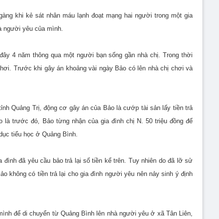
gàng khi kẻ sát nhân máu lạnh đoạt mạng hai người trong một gia
là người yêu của mình.
 đây 4 năm thông qua một người bạn sống gần nhà chị. Trong thời
hơi. Trước khi gây án khoảng vài ngày Bảo có lên nhà chị chơi và
ỉnh Quảng Trị, động cơ gây án của Bảo là cướp tài sản lấy tiền trả
 là trước đó, Bảo từng nhận của gia đình chị N. 50 triệu đồng để
dục tiểu học ở Quảng Bình.
 đình đã yêu cầu bảo trả lại số tiền kể trên. Tuy nhiên do đã lỡ sử
Bảo không có tiền trả lại cho gia đình người yêu nên nảy sinh ý định
ình để di chuyển từ Quảng Bình lên nhà người yêu ở xã Tân Liên,