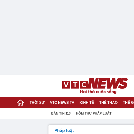
THỜI SỰ
VTC NEWS TV
KINH TẾ
THỂ THAO
THẾ G
BẢN TIN 113
HÒM THƯ PHÁP LUẬT
Pháp luật