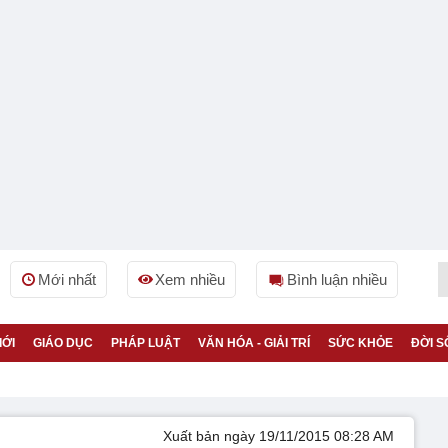
Mới nhất
Xem nhiều
Bình luận nhiều
IỚI
GIÁO DỤC
PHÁP LUẬT
VĂN HÓA - GIẢI TRÍ
SỨC KHỎE
ĐỜI S
Xuất bản ngày 19/11/2015 08:28 AM