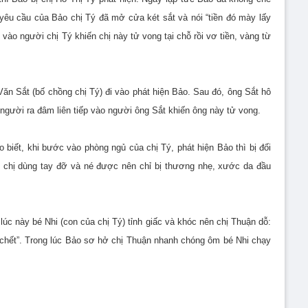
yêu cầu của Bảo chị Tý đã mở cửa két sắt và nói “tiền đó mày lấy
vào người chị Tý khiến chị này tử vong tại chỗ rồi vơ tiền, vàng từ
ăn Sắt (bố chồng chị Tý) đi vào phát hiện Bảo. Sau đó, ông Sắt hô
 người ra đâm liên tiếp vào người ông Sắt khiến ông này tử vong.
 biết, khi bước vào phòng ngủ của chị Tý, phát hiện Bảo thì bị đối
chị dùng tay đỡ và né được nên chỉ bị thương nhẹ, xước da đầu
úc này bé Nhi (con của chị Tý) tỉnh giấc và khóc nên chị Thuận dỗ:
 chết”. Trong lúc Bảo sơ hở chị Thuận nhanh chóng ôm bé Nhi chạy