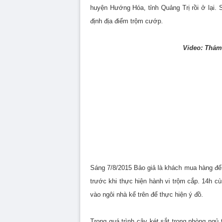
huyện Hướng Hóa, tỉnh Quảng Trị rồi ở lại.
định địa điểm trộm cướp.
Video: Thảm 
Volume
90%
Sáng 7/8/2015 Bảo giả là khách mua hàng để
trước khi thực hiện hành vi trộm cắp. 14h c
vào ngôi nhà kể trên để thực hiện ý đồ.
Trong quá trình cậy két sắt trong phòng ngủ