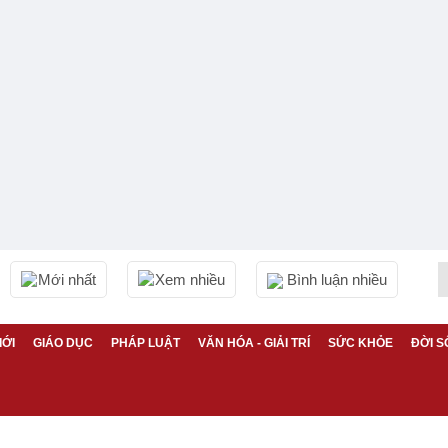
Mới nhất
Xem nhiều
Bình luận nhiều
IỚI
GIÁO DỤC
PHÁP LUẬT
VĂN HÓA - GIẢI TRÍ
SỨC KHỎE
ĐỜI S