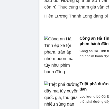
Sau đó, Hưởng lại thuê Sơn vận 
còn rủ Thục cùng tham gia vận ch
Hiện Lương Thanh Long đang bị tr
Công an Hà Tĩn
phim hành độn
Công an Hà Tĩnh t
như phim hành độ
Triệt phá đườn
đạn
Lực lượng Bộ đội 
triệt phá đường dâ