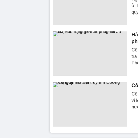
ở T
quy
Hà
ph
Cô
tra
Ph
Cô
Cô
vi 
nướ