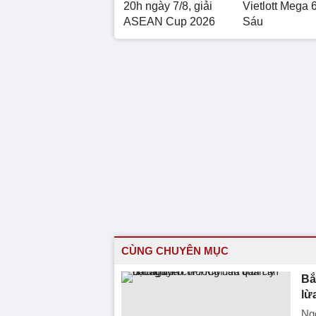
20h ngày 7/8, giải
Vietlott Mega 
ASEAN Cup 2026
Sáu
CÙNG CHUYÊN MỤC
Bắ
lừ
Ng