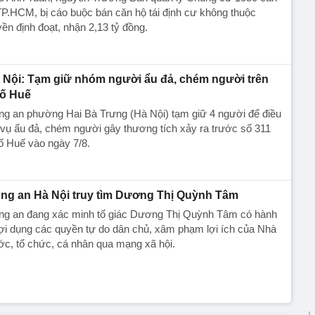
P.HCM, bị cáo buộc bán căn hộ tái định cư không thuộc
ền định đoạt, nhận 2,13 tỷ đồng.
 Nội: Tạm giữ nhóm người ẩu đả, chém người trên
ố Huế
ng an phường Hai Bà Trưng (Hà Nội) tạm giữ 4 người để điều
 vụ ẩu đả, chém người gây thương tích xảy ra trước số 311
ố Huế vào ngày 7/8.
ng an Hà Nội truy tìm Dương Thị Quỳnh Tâm
ng an đang xác minh tố giác Dương Thị Quỳnh Tâm có hành
lợi dụng các quyền tự do dân chủ, xâm phạm lợi ích của Nhà
c, tổ chức, cá nhân qua mạng xã hội.