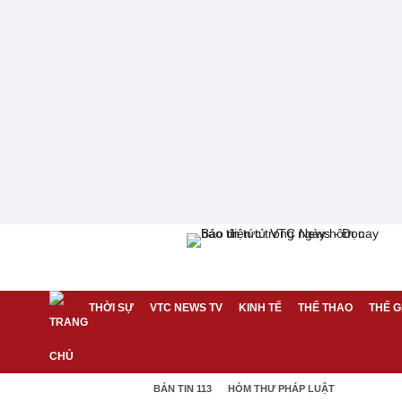
THỜI SỰ
VTC NEWS TV
KINH TẾ
THỂ THAO
THẾ G
BẢN TIN 113
HÒM THƯ PHÁP LUẬT