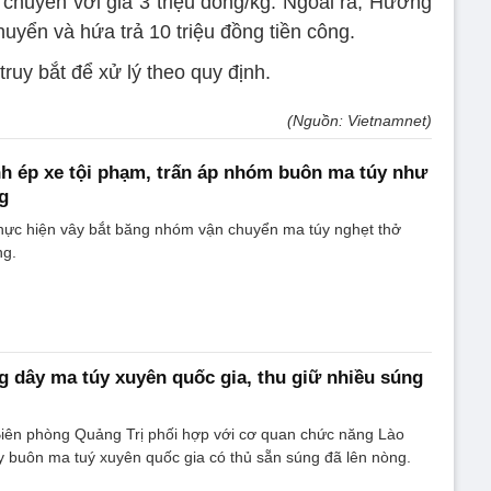
chuyển với giá 3 triệu đồng/kg. Ngoài ra, Hưởng
uyển và hứa trả 10 triệu đồng tiền công.
uy bắt để xử lý theo quy định.
(Nguồn: Vietnamnet)
h ép xe tội phạm, trấn áp nhóm buôn ma túy như
g
hực hiện vây bắt băng nhóm vận chuyển ma túy nghẹt thở
ng.
g dây ma túy xuyên quốc gia, thu giữ nhiều súng
Biên phòng Quảng Trị phối hợp với cơ quan chức năng Lào
y buôn ma tuý xuyên quốc gia có thủ sẵn súng đã lên nòng.