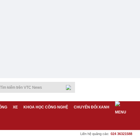
ỐNG
XE
KHOA HỌC CÔNG NGHỆ
CHUYỂN ĐỔI XANH
Liên hệ quảng cáo:
024 36321588