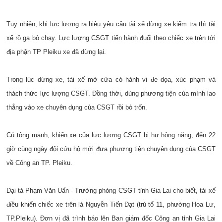
Tuy nhiên, khi lực lượng ra hiệu yêu cầu tài xế dừng xe kiểm tra thì tài
xế rồ ga bỏ chạy. Lực lượng CSGT tiến hành đuổi theo chiếc xe trên tới
địa phận TP Pleiku xe đã dừng lại.
Trong lúc dừng xe, tài xế mở cửa có hành vi đe dọa, xúc phạm và
thách thức lực lượng CSGT. Đồng thời, dùng phương tiện của mình lao
thẳng vào xe chuyên dụng của CSGT rồi bỏ trốn.
Cú tông mạnh, khiến xe của lực lượng CSGT bị hư hỏng nặng, đến 22
giờ cùng ngày đội cứu hộ mới đưa phương tiện chuyên dụng của CSGT
về Công an TP. Pleiku.
Đại tá Phạm Văn Uấn - Trưởng phòng CSGT tỉnh Gia Lai cho biết, tài xế
điều khiển chiếc xe trên là Nguyễn Tiến Đạt (trú tổ 11, phường Hoa Lư,
TP.Pleiku). Đơn vị đã trình báo lên Ban giám đốc Công an tỉnh Gia Lai