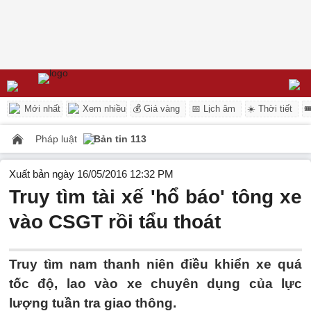
Mới nhất
Xem nhiều
💰 Giá vàng
📅 Lịch âm
☀️ Thời tiết

Pháp luật
Bản tin 113
Xuất bản ngày 16/05/2016 12:32 PM
Truy tìm tài xế 'hổ báo' tông xe
vào CSGT rồi tẩu thoát
Truy tìm nam thanh niên điều khiển xe quá
tốc độ, lao vào xe chuyên dụng của lực
lượng tuần tra giao thông.