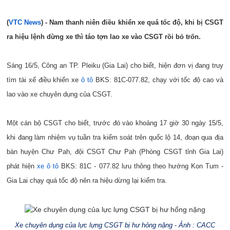
(
VTC News
) - Nam thanh niên điều khiển xe quá tốc độ, khi bị CSGT
ra hiệu lệnh dừng xe thì táo tợn lao xe vào CSGT rồi bỏ trốn.
Sáng 16/5, Công an TP. Pleiku (Gia Lai) cho biết, hiện đơn vị đang truy
tìm tài xế điều khiển xe
ô tô
BKS: 81C-077.82, chạy với tốc độ cao và
lao vào xe chuyên dụng của CSGT.
Một cán bộ CSGT cho biết, trước đó vào khoảng 17 giờ 30 ngày 15/5,
khi đang làm nhiệm vụ tuần tra kiểm soát trên quốc lộ 14, đoạn qua địa
bàn huyện Chư Pah, đội CSGT Chư Pah (Phòng CSGT tỉnh Gia Lai)
phát hiện
xe ô tô
BKS: 81C - 077.82 lưu thông theo hướng Kon Tum -
Gia Lai chạy quá tốc độ nên ra hiệu dừng lại kiểm tra.
Xe chuyên dụng của lực lựng CSGT bị hư hỏng nặng
-
Ảnh : CACC