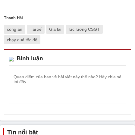
Thanh Hải
công an
Tài xế
Gia lai
lực lượng CSGT
chạy quá tốc độ
Bình luận
Tin nổi bật