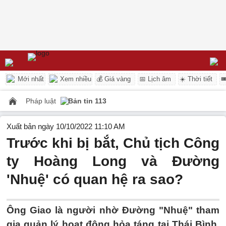
Mới nhất
Xem nhiều
💰 Giá vàng
📅 Lịch âm
☀️ Thời tiết

Pháp luật
Bản tin 113
Xuất bản ngày 10/10/2022 11:10 AM
Trước khi bị bắt, Chủ tịch Công
ty Hoàng Long và Đường
'Nhuệ' có quan hệ ra sao?
Ông Giao là người nhờ Đường "Nhuệ" tham
gia quản lý hoạt động hỏa táng tại Thái Bình,