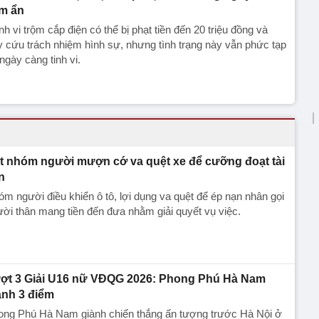
ềm ẩn
h vi trộm cắp điện có thể bị phạt tiền đến 20 triệu đồng và
y cứu trách nhiệm hình sự, nhưng tình trạng này vẫn phức tạp
ngày càng tinh vi.
t nhóm người mượn cớ va quệt xe để cưỡng đoạt tài
n
m người điều khiển ô tô, lợi dụng va quệt để ép nạn nhân gọi
ời thân mang tiền đến đưa nhằm giải quyết vụ việc.
ợt 3 Giải U16 nữ VĐQG 2026: Phong Phú Hà Nam
ành 3 điểm
ong Phú Hà Nam giành chiến thắng ấn tượng trước Hà Nội ở