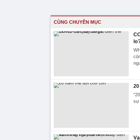
CÙNG CHUYÊN MỤC
CO
lo
WHO
cộ
ng
20
“20
sự 
Vạ