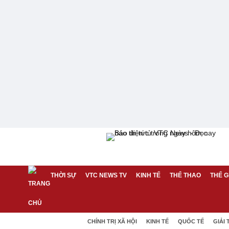
THỜI SỰ
VTC NEWS TV
KINH TẾ
THỂ THAO
THẾ G
CHÍNH TRỊ XÃ HỘI
KINH TẾ
QUỐC TẾ
GIẢI 