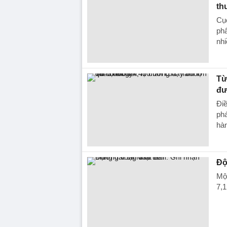
th
Cục
phẩ
nhi
Từ
đư
Điề
phá
hàn
Độ
Một
7,1