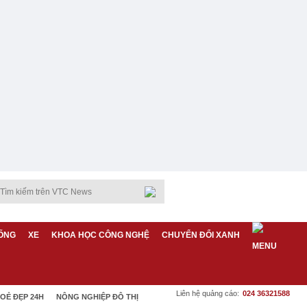
ỐNG
XE
KHOA HỌC CÔNG NGHỆ
CHUYỂN ĐỔI XANH
Liên hệ quảng cáo:
024 36321588
OẺ ĐẸP 24H
NÔNG NGHIỆP ĐÔ THỊ