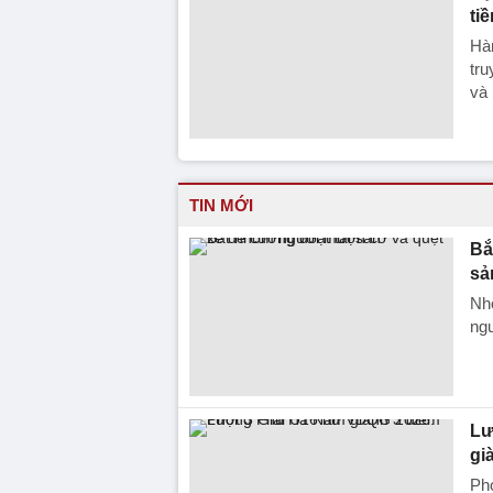
ti
Hàn
tru
và 
TIN MỚI
Bắ
sả
Nhó
ngư
Lư
gi
Ph