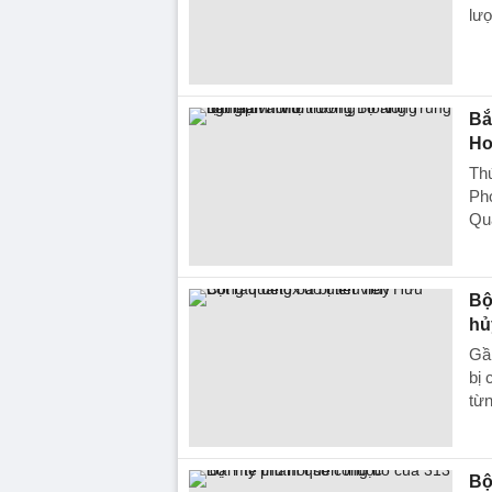
lượ
Bắ
Ho
Th
Ph
Qua
Bộ
hủ
Gần
bị 
từ
Bộ