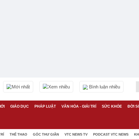
Mới nhất
Xem nhiều
Bình luận nhiều
IỚI
GIÁO DỤC
PHÁP LUẬT
VĂN HÓA - GIẢI TRÍ
SỨC KHỎE
ĐỜI S
TRÍ
THỂ THAO
GÓC THƯ GIÃN
VTC NEWS TV
PODCAST VTC NEWS
KH