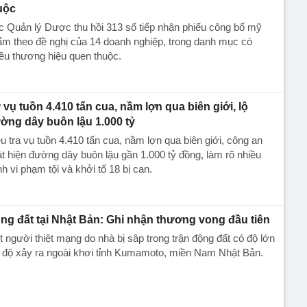
uộc
 Quản lý Dược thu hồi 313 số tiếp nhận phiếu công bố mỹ
m theo đề nghị của 14 doanh nghiệp, trong danh mục có
ều thương hiệu quen thuộc.
 vụ tuồn 4.410 tấn cua, nầm lợn qua biên giới, lộ
ờng dây buôn lậu 1.000 tỷ
u tra vụ tuồn 4.410 tấn cua, nầm lợn qua biên giới, công an
t hiện đường dây buôn lậu gần 1.000 tỷ đồng, làm rõ nhiều
h vi phạm tội và khởi tố 18 bị can.
ng đất tại Nhật Bản: Ghi nhận thương vong đầu tiên
 người thiệt mạng do nhà bị sập trong trận động đất có độ lớn
 độ xảy ra ngoài khơi tỉnh Kumamoto, miền Nam Nhật Bản.