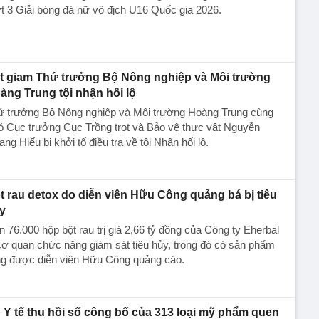
t 3 Giải bóng đá nữ vô địch U16 Quốc gia 2026.
t giam Thứ trưởng Bộ Nông nghiệp và Môi trường
àng Trung tội nhận hối lộ
ứ trưởng Bộ Nông nghiệp và Môi trường Hoàng Trung cùng
ó Cục trưởng Cục Trồng trọt và Bảo vệ thực vật Nguyễn
ng Hiếu bị khởi tố điều tra về tội Nhận hối lộ.
t rau detox do diễn viên Hữu Công quảng bá bị tiêu
y
 76.000 hộp bột rau trị giá 2,66 tỷ đồng của Công ty Eherbal
cơ quan chức năng giám sát tiêu hủy, trong đó có sản phẩm
ng được diễn viên Hữu Công quảng cáo.
 Y tế thu hồi số công bố của 313 loại mỹ phẩm quen