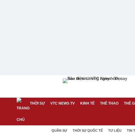
THỜI SỰ
VTC NEWS TV
KINH TẾ
THỂ THAO
THẾ G
QUÂN SỰ
THỜI SỰ QUỐC TẾ
TƯ LIỆU
TIN 