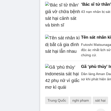
‘Bác sĩ tử thần
43 nạn nhân bị sát 
Tên sát nhân kì
Futoshi Matsunaga,
độc ác nhất lịch sử
chứng cứ.
Gã ‘phù thủy’ I
Dân làng Aman Dama
sợ khi phát hiện â
Trung Quốc
nghi phạm
sát hại