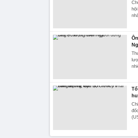
Ch
hộ
nhâ
Ôn
Ng
Th
lượ
nhi
Tổ
hu
Chi
đố
(U