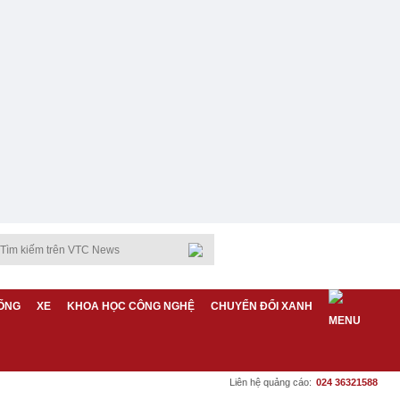
ỐNG
XE
KHOA HỌC CÔNG NGHỆ
CHUYỂN ĐỔI XANH
Liên hệ quảng cáo:
024 36321588