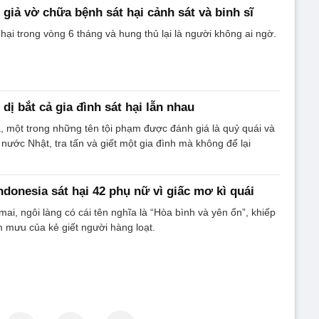
’ giả vờ chữa bệnh sát hại cảnh sát và binh sĩ
hại trong vòng 6 tháng và hung thủ lại là người không ai ngờ.
 dị bắt cả gia đình sát hại lẫn nhau
 một trong những tên tội phạm được đánh giá là quỷ quái và
 nước Nhật, tra tấn và giết một gia đình mà không để lại
ndonesia sát hại 42 phụ nữ vì giấc mơ kì quái
i, ngôi làng có cái tên nghĩa là “Hòa bình và yên ổn”, khiếp
m mưu của kẻ giết người hàng loạt.