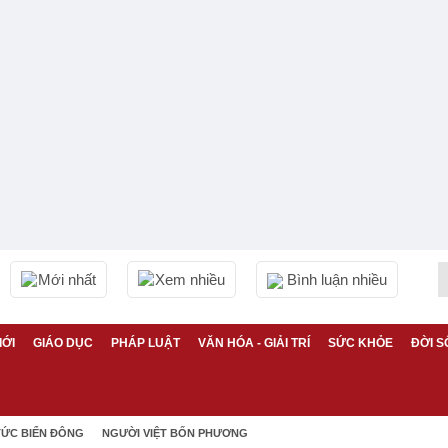
Mới nhất
Xem nhiều
Bình luận nhiều
IỚI
GIÁO DỤC
PHÁP LUẬT
VĂN HÓA - GIẢI TRÍ
SỨC KHỎE
ĐỜI S
TỨC BIỂN ĐÔNG
NGƯỜI VIỆT BỐN PHƯƠNG