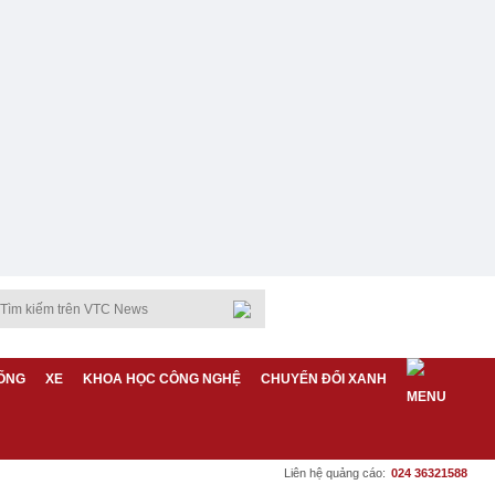
ỐNG
XE
KHOA HỌC CÔNG NGHỆ
CHUYỂN ĐỔI XANH
Liên hệ quảng cáo:
024 36321588