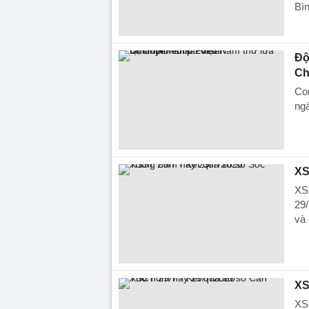
Bì
Độ
Ch
Con
ngà
XS
XS
29
và 
XS
XS