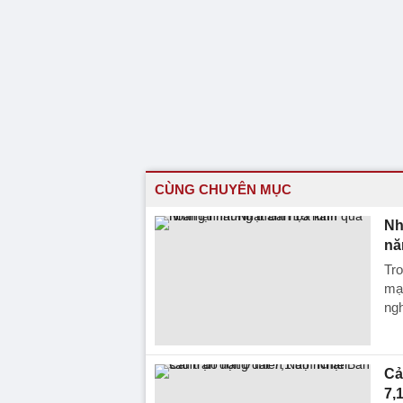
CÙNG CHUYÊN MỤC
Nh
nă
Tro
mạn
ngh
Cả
7,