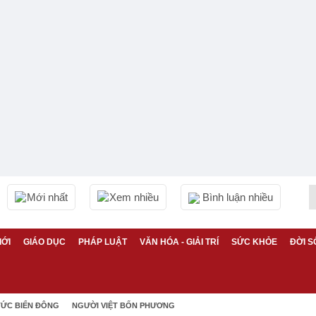
Mới nhất
Xem nhiều
Bình luận nhiều
IỚI
GIÁO DỤC
PHÁP LUẬT
VĂN HÓA - GIẢI TRÍ
SỨC KHỎE
ĐỜI S
TỨC BIỂN ĐÔNG
NGƯỜI VIỆT BỐN PHƯƠNG