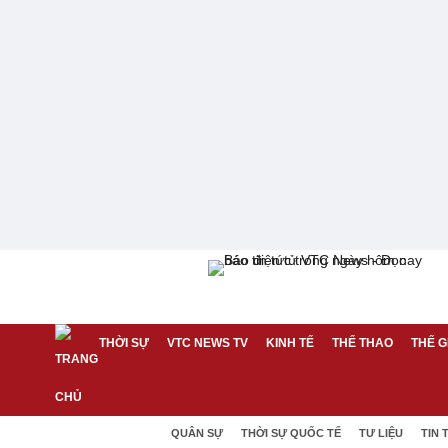
THỜI SỰ
VTC NEWS TV
KINH TẾ
THỂ THAO
THẾ G
QUÂN SỰ
THỜI SỰ QUỐC TẾ
TƯ LIỆU
TIN 