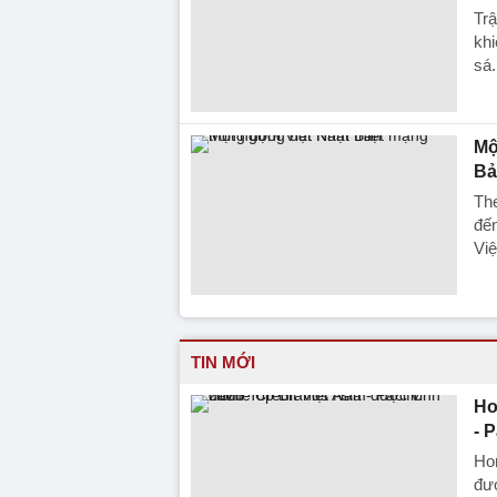
Trậ
khi
sá.
Mộ
Bả
The
đến
Việ
TIN MỚI
Ho
- 
Hom
đượ